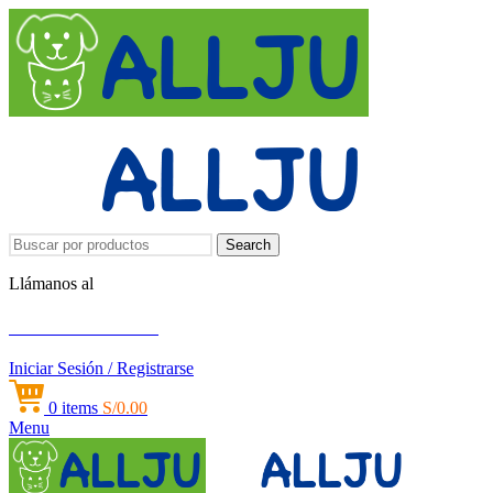
Search
Llámanos al
+51 951 156 203
Iniciar Sesión / Registrarse
0
items
S/
0.00
Menu