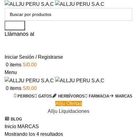
Search
Llámanos al
+51 951 156 203
Iniciar Sesión / Registrarse
0
items
S/
0.00
Menu
0
items
S/
0.00
PERROS
GATOS
HERBÍVOROS
FARMACIA
MARCAS
Allju Ofertas
Allju Liquidaciones
BLOG
Inicio
MARCAS
Mostrando los 4 resultados