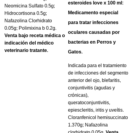
esteroides love x 100 ml:
Neomicina Sulfato 0.5g;
Medicamento especial
Hidrocortisona 0.5g;
Nafazolina Clorhidrato
para tratar infecciones
0.05g; Polimixina b 0.2g.
oculares causadas por
Venta bajo receta médica o
bacterias en Perros y
indicación del médico
veterinario tratante.
Gatos.
Indicada para el tratamiento
de infecciones del segmento
anterior del ojo, blefaritis,
conjuntivitis (agudas y
crónicas),
queratoconjuntivitis,
epiescleritis, iritis y uveítis.
Cloranfenicol hemisuccinato
1.370g; Nafazolina
clorhidrato 0.05g.
Venta