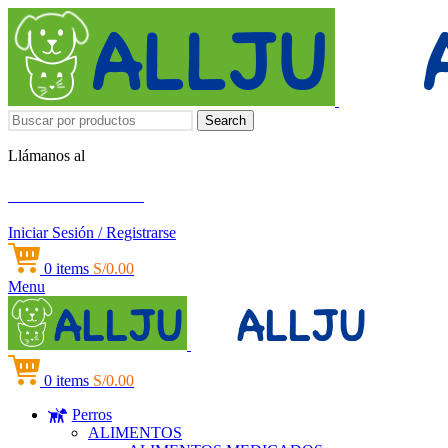
Search
Llámanos al
+51 951 156 203
Iniciar Sesión / Registrarse
0
items
S/
0.00
Menu
0
items
S/
0.00
Perros
ALIMENTOS