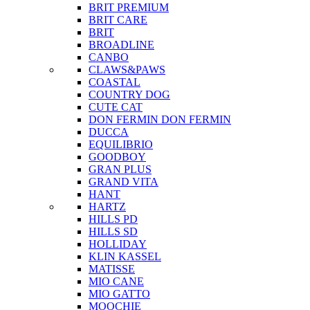
BRIT PREMIUM
BRIT CARE
BRIT
BROADLINE
CANBO
CLAWS&PAWS
COASTAL
COUNTRY DOG
CUTE CAT
DON FERMIN
DON FERMIN
DUCCA
EQUILIBRIO
GOODBOY
GRAN PLUS
GRAND VITA
HANT
HARTZ
HILLS PD
HILLS SD
HOLLIDAY
KLIN KASSEL
MATISSE
MIO CANE
MIO GATTO
MOOCHIE