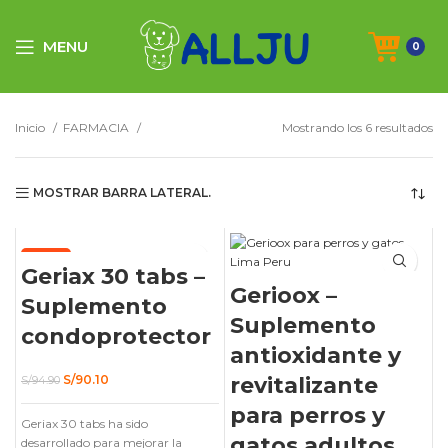
MENU
0
Inicio
FARMACIA
Mostrando los 6 resultados
MOSTRAR BARRA LATERAL.
-5%
Geriax 30 tabs –
Gerioox –
Suplemento
Suplemento
condoprotector
antioxidante y
El
El
S/
90.10
revitalizante
S/
94.90
precio
precio
original
actual
para perros y
Geriax 30 tabs ha sido
era:
es:
S/94.90.
S/90.10.
gatos adultos
desarrollado para mejorar la