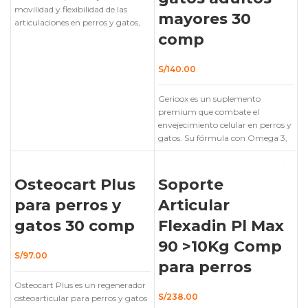
movilidad y flexibilidad de las
mayores 30
articulaciones en perros y gatos,
ofreciendo una serie de beneficios
comp
clave para el bienestar de las
mascotas.
S/
140.00
Gerioox es un suplemento
premium que combate el
envejecimiento celular en perros y
gatos. Su fórmula con Omega 3,
antioxidantes y condroprotectores
mejora la vitalidad, protege
AGOTADO
órganos y retrasa los signos de la
Osteocart Plus
Soporte
edad.
para perros y
Articular
gatos 30 comp
Flexadin Pl Max
90 >10Kg Comp
S/
97.00
para perros
Osteocart Plus es un regenerador
S/
238.00
osteoarticular para perros y gatos