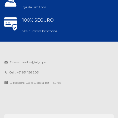
ayuda ilimitada.
100% SEGURO
Vea nuestros beneficios.
Correo: ventas@allju.pe
Cel. : +51 951 156 203
Dirección: Calle Galicia 158 – Surco