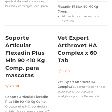
que fortalece articulaciones,
huesos y cartílagos. Ideal para
Flexadin Pl Max 90 >10Kg
artritis, displasias o cachorros en
Comp.
crecimiento.
Alimento complementario
dietético
Indicado para mascotas con
artrosis, ya que mejora la
AGOTADO
Soporte
Vet Expert
movilidad y salud articular
Articular
Arthrovet HA
Para perros pequeños y gatos
Flexadin Plus
Complex x 60
Min 90 <10 Kg
Tab
Comp. para
S/
99.00
mascotas
Vet Expert Arthrovet HA
S/
120.00
Complex
Suplemento con triple
acción condroprotectora,
analgésica y antiinflamatoria.
Soporte Articular Flexadin
Indicado para perros y gatos
Plus Min 90 <10 Kg Comp.
jóvenes y adultos que presentan
Glucosamina HCl, condroitin
disfunción del cartílago articular.
sulfato, ácidos grasos omega-3,