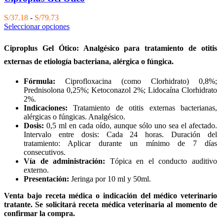
Rango
S/
37.18
-
S/
79.73
de
Seleccionar opciones
precios:
desde
Ciproplus Gel Ótico: Analgésico para tratamiento de otitis
S/37.18
hasta
externas de etiología bacteriana, alérgica o fúngica.
S/79.73
Fórmula:
Ciprofloxacina (como Clorhidrato) 0,8%;
Prednisolona 0,25%; Ketoconazol 2%; Lidocaína Clorhidrato
2%.
Indicaciones:
Tratamiento de otitis externas bacterianas,
alérgicas o fúngicas. Analgésico.
Dosis:
0,5 ml en cada oído, aunque sólo uno sea el afectado.
Intervalo entre dosis: Cada 24 horas. Duración del
tratamiento: Aplicar durante un mínimo de 7 días
consecutivos.
Vía de administración:
Tópica en el conducto auditivo
externo.
Presentación:
Jeringa por 10 ml y 50ml.
Venta bajo receta médica o indicación del médico veterinario
tratante. Se solicitará receta médica veterinaria al momento de
confirmar la compra.