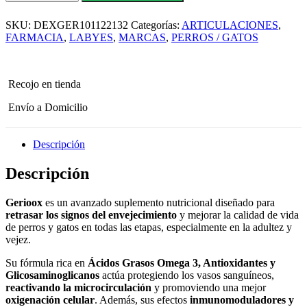
–
Suplemento
SKU:
DEXGER101122132
Categorías:
ARTICULACIONES
,
antioxidante
y
FARMACIA
,
LABYES
,
MARCAS
,
PERROS / GATOS
revitalizante
para
perros
y
Recojo en tienda
gatos
adultos
Envío a Domicilio
mayores
30
comp
Descripción
cantidad
Descripción
Gerioox
es un avanzado suplemento nutricional diseñado para
retrasar los signos del envejecimiento
y mejorar la calidad de vida
de perros y gatos en todas las etapas, especialmente en la adultez y
vejez.
Su fórmula rica en
Ácidos Grasos Omega 3, Antioxidantes y
Glicosaminoglicanos
actúa protegiendo los vasos sanguíneos,
reactivando la microcirculación
y promoviendo una mejor
oxigenación celular
. Además, sus efectos
inmunomoduladores y