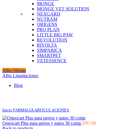
MONGE
MONGE VET SOLUTION
NEXGARD
NUTRAM
ORIGENS
PRO PLAN
LITTLE BIG PAW
REVOLUTION
RIVOLTA
SIMPARICA
SMARTPET
VETESSENCE
Allju Ofertas
Allju Liquidaciones
Blog
Click to enlarge
Inicio
FARMACIA
ARTICULACIONES
Osteocart Plus para perros y gatos 30 comp
S/
97.00
Back to products