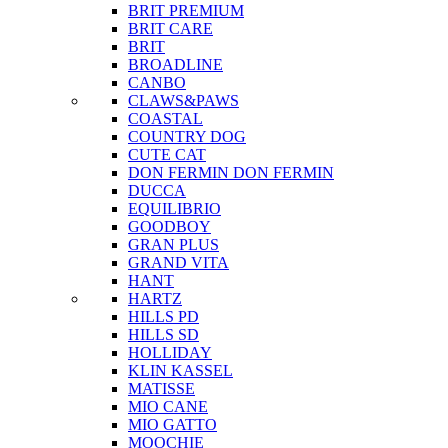
BRIT PREMIUM
BRIT CARE
BRIT
BROADLINE
CANBO
CLAWS&PAWS
COASTAL
COUNTRY DOG
CUTE CAT
DON FERMIN
DON FERMIN
DUCCA
EQUILIBRIO
GOODBOY
GRAN PLUS
GRAND VITA
HANT
HARTZ
HILLS PD
HILLS SD
HOLLIDAY
KLIN KASSEL
MATISSE
MIO CANE
MIO GATTO
MOOCHIE