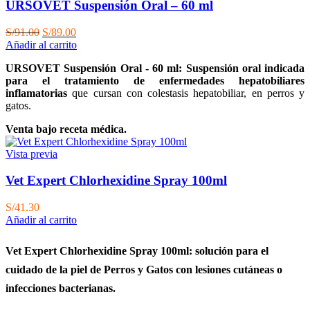
URSOVET Suspensión Oral – 60 ml
El
El
S/
91.00
S/
89.00
precio
precio
Añadir al carrito
original
actual
URSOVET Suspensión Oral - 60 ml: Suspensión oral indicada
era:
es:
para el tratamiento de enfermedades hepatobiliares
S/91.00.
S/89.00.
inflamatorias
que cursan con colestasis hepatobiliar, en perros y
gatos.
Venta bajo receta médica.
Vista previa
Vet Expert Chlorhexidine Spray 100ml
S/
41.30
Añadir al carrito
Vet Expert Chlorhexidine Spray 100ml: solución para el
cuidado de la piel de Perros y Gatos con lesiones
cutáneas
o
infecciones bacterianas.