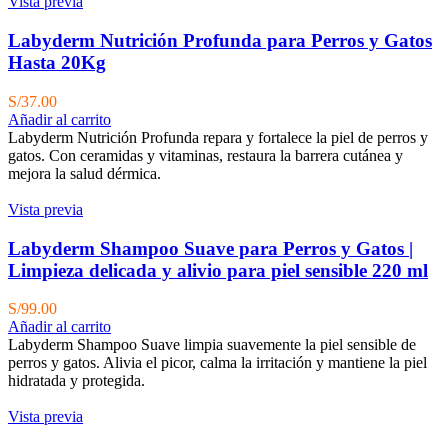
Vista previa
Labyderm Nutrición Profunda para Perros y Gatos
Hasta 20Kg
S/
37.00
Añadir al carrito
Labyderm Nutrición Profunda repara y fortalece la piel de perros y
gatos. Con ceramidas y vitaminas, restaura la barrera cutánea y
mejora la salud dérmica.
Vista previa
Labyderm Shampoo Suave para Perros y Gatos |
Limpieza delicada y alivio para piel sensible 220 ml
S/
99.00
Añadir al carrito
Labyderm Shampoo Suave limpia suavemente la piel sensible de
perros y gatos. Alivia el picor, calma la irritación y mantiene la piel
hidratada y protegida.
Vista previa