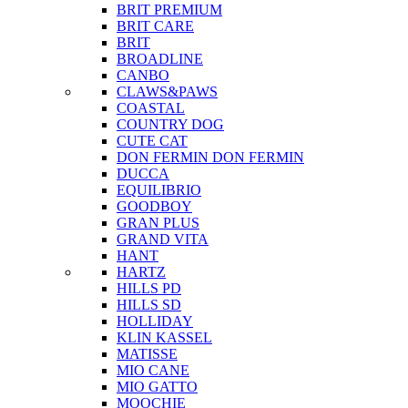
BRIT PREMIUM
BRIT CARE
BRIT
BROADLINE
CANBO
CLAWS&PAWS
COASTAL
COUNTRY DOG
CUTE CAT
DON FERMIN
DON FERMIN
DUCCA
EQUILIBRIO
GOODBOY
GRAN PLUS
GRAND VITA
HANT
HARTZ
HILLS PD
HILLS SD
HOLLIDAY
KLIN KASSEL
MATISSE
MIO CANE
MIO GATTO
MOOCHIE