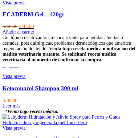
Vista previa
ECADERM Gel – 120gr
El
El
S/
46.00
S/
43.00
precio
precio
Añadir al carrito
original
actual
Gel tópico cicatrizante. Gel cicatrizante para heridas abiertas o
era:
es:
cerradas, post quirúrgicas, problemas dermatológicos que ameriten
S/46.00.
S/43.00.
regeneración del tejido.
Venta bajo receta médica o indicación del
médico veterinario tratante. Se solicitará receta médica
veterinaria al momento de confirmar la compra.
Agotado
Vista previa
Ketoconazol Shampoo 300 ml
S/
30.00
Leer más
*Venta bajo receta médica.
Vista previa