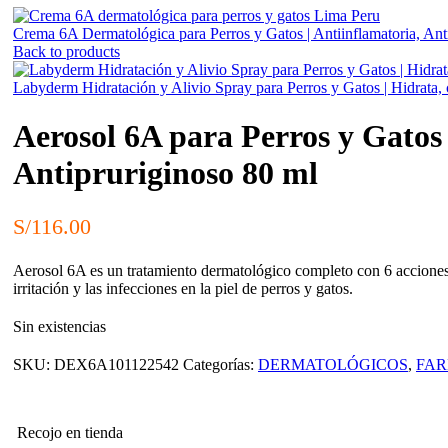
Crema 6A Dermatológica para Perros y Gatos | Antiinflamatoria, Ant
Back to products
Labyderm Hidratación y Alivio Spray para Perros y Gatos | Hidrata, 
Aerosol 6A para Perros y Gatos 
Antipruriginoso 80 ml
S/
116.00
Aerosol 6A es un tratamiento dermatológico completo con 6 acciones tera
irritación y las infecciones en la piel de perros y gatos.
Sin existencias
SKU:
DEX6A101122542
Categorías:
DERMATOLÓGICOS
,
FAR
Recojo en tienda