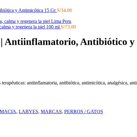
ibiótica y Antimicótica 15 Gr
S/
34.00
calma y regenera la piel 100 ml
S/
73.00
| Antiinflamatorio, Antibiótico y
péuticas: antiinflamatoria, antibiótica, antimicótica, analgésica, antial
MACIA
,
LABYES
,
MARCAS
,
PERROS / GATOS