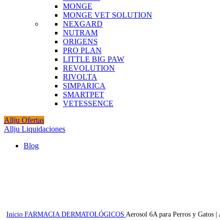
MONGE
MONGE VET SOLUTION
NEXGARD
NUTRAM
ORIGENS
PRO PLAN
LITTLE BIG PAW
REVOLUTION
RIVOLTA
SIMPARICA
SMARTPET
VETESSENCE
Allju Ofertas
Allju Liquidaciones
Blog
Agotado
Click to enlarge
Inicio
FARMACIA
DERMATOLÓGICOS
Aerosol 6A para Perros y Gatos | 