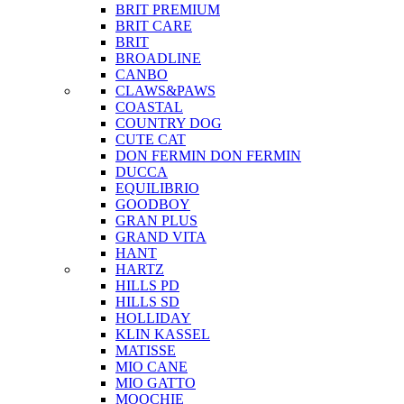
BRIT PREMIUM
BRIT CARE
BRIT
BROADLINE
CANBO
CLAWS&PAWS
COASTAL
COUNTRY DOG
CUTE CAT
DON FERMIN
DON FERMIN
DUCCA
EQUILIBRIO
GOODBOY
GRAN PLUS
GRAND VITA
HANT
HARTZ
HILLS PD
HILLS SD
HOLLIDAY
KLIN KASSEL
MATISSE
MIO CANE
MIO GATTO
MOOCHIE