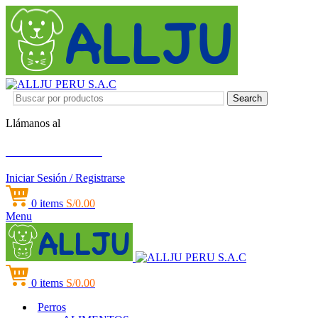
Search
Llámanos al
+51 951 156 203
Iniciar Sesión / Registrarse
0
items
S/
0.00
Menu
0
items
S/
0.00
Perros