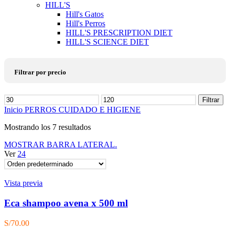
HILL'S
Hill's Gatos
Hill's Perros
HILL'S PRESCRIPTION DIET
HILL'S SCIENCE DIET
Filtrar por precio
Precio
Filtrar
mínimo
Precio
Inicio
PERROS
CUIDADO E HIGIENE
máximo
Mostrando los 7 resultados
MOSTRAR BARRA LATERAL.
Ver
24
Vista previa
Eca shampoo avena x 500 ml
S/
70.00