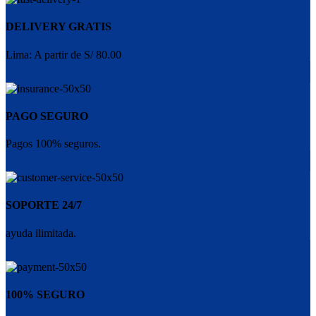
DELIVERY GRATIS
Lima: A partir de S/ 80.00
PAGO SEGURO
Pagos 100% seguros.
SOPORTE 24/7
ayuda ilimitada.
100% SEGURO