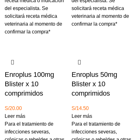
receta médica o indicación
del especialista.
Se
del especialista.
Se
solicitará receta médica
solicitará receta médica
veterinaria al momento de
veterinaria al momento de
confirmar la compra*
confirmar la compra*
Agotado
Agotado
Enroplus 100mg
Enroplus 50mg
Blister x 10
Blister x 10
comprimidos
comprimidos
S/
20.00
S/
14.50
Leer más
Leer más
Para el tratamiento de
Para el tratamiento de
infecciones severas,
infecciones severas,
crónicas o rebeldes a otras
crónicas o rebeldes a otras