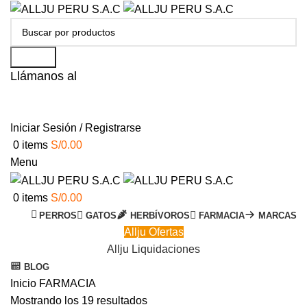
Search
Llámanos al
+51 951 156 203
Iniciar Sesión / Registrarse
0
items
S/
0.00
Menu
0
items
S/
0.00
PERROS
GATOS
HERBÍVOROS
FARMACIA
MARCAS
Allju Ofertas
Allju Liquidaciones
BLOG
Inicio
FARMACIA
Mostrando los 19 resultados