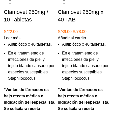
Clamovet 250mg /
Clamovet 250mg x
10 Tabletas
40 TAB
El
El
S/
22.00
S/
89.00
S/
78.00
precio
precio
Leer más
Añadir al carrito
original
actual
Antibiótico x 40 tabletas.
Antibiótico x 40 tabletas.
era:
es:
En el tratamiento de
En el tratamiento de
S/89.00.
S/78.00.
infecciones de piel y
infecciones de piel y
tejido blando causado por
tejido blando causado por
especies susceptibles
especies susceptibles
Staphilococcus.
Staphilococcus.
*Ventas de fármacos es
*Ventas de fármacos es
bajo receta médica o
bajo receta médica o
indicación del especialista.
indicación del especialista.
Se solicitara receta
Se solicitara receta