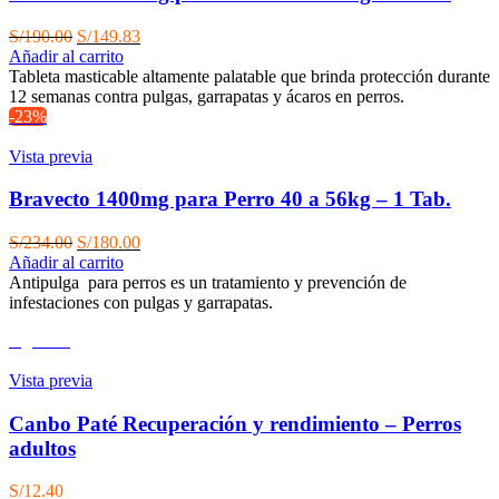
El
El
S/
190.00
S/
149.83
precio
precio
Añadir al carrito
original
actual
Tableta masticable altamente palatable que brinda protección durante
era:
es:
12 semanas contra pulgas, garrapatas y ácaros en perros.
S/190.00.
S/149.83.
-23%
Vista previa
Bravecto 1400mg para Perro 40 a 56kg – 1 Tab.
El
El
S/
234.00
S/
180.00
precio
precio
Añadir al carrito
original
actual
Antipulga para perros es un tratamiento y prevención de
era:
es:
infestaciones con pulgas y garrapatas.
S/234.00.
S/180.00.
Agotado
Vista previa
Canbo Paté Recuperación y rendimiento – Perros
adultos
S/
12.40