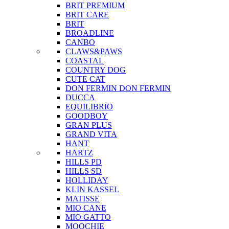
BRIT PREMIUM
BRIT CARE
BRIT
BROADLINE
CANBO
CLAWS&PAWS
COASTAL
COUNTRY DOG
CUTE CAT
DON FERMIN
DON FERMIN
DUCCA
EQUILIBRIO
GOODBOY
GRAN PLUS
GRAND VITA
HANT
HARTZ
HILLS PD
HILLS SD
HOLLIDAY
KLIN KASSEL
MATISSE
MIO CANE
MIO GATTO
MOOCHIE