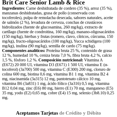
Brit Care Senior Lamb & Rice
Ingredientes
: Carne deshidratada de cordero (35 %), arroz (35 %),
manzanas deshidratadas, grasa de pollo (conservada con
tocoferoles), pulpa de remolacha desecada, sabores naturales, aceite
de salmón (2 %), levadura de cerveza, conchas de crustáceos
hidrolizados (fuente de glucosamina, 260 mg/kg), extracto de
cartílago (fuente de condroitina, 160 mg/kg), manano-oligosacáridos
(150 mg/kg), hierbas y frutas (romero, clavo, cítricos, cúrcuma, 150
mg/kg), fructo-oligosacáridos (100 mg/kg), Yucca schidigera (100
mg/kg), inulina (90 mg/kg), semilla de cardo (75 mg/kg).
Componentes analíticos:
Proteína bruta 25 %, contenido de grasa
12 %, humedad 10 %, ceniza bruta 7,0 %, fibra bruta 4,2 %, calcio
1,5 %, fósforo 1,2 %.
Composición nutricional:
Vitamina A
(E672) 20 000 UI, vitamina D3 (E671) 1 500 UI, vitamina E (α-
tocoferol) (3a700) 500 mg, vitamina C (E300) 200 mg, cloruro de
colina 600 mg, biotina 0,6 mg, vitamina B1 1 mg, vitamina B2 4
mg, niacinamida (3a315) 12 mg, pantotenato cálcico 10 mg,
vitamina B6 (3a831) 1 mg, ácido fólico (3a316) 0,5 mg, vitamina
B12 0,04 mg, zinc (E6) 80 mg, hierro (E1) 70 mg, manganeso (E5)
35 mg, yodo (E2) 0,65 mg, cobre (E4) 15 mg, selenio (3b8.10) 0,25
mg.
Aceptamos Tarjetas
de Crédito y Débito