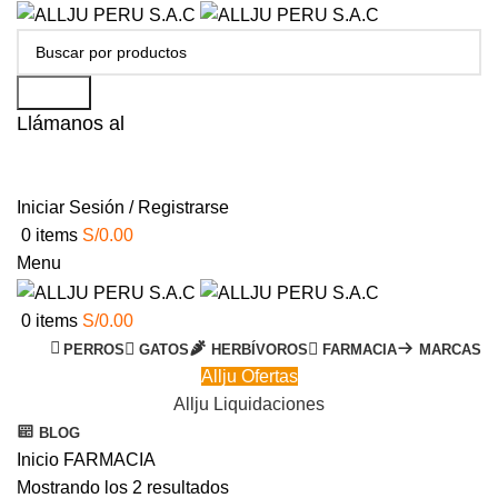
Search
Llámanos al
+51 951 156 203
Iniciar Sesión / Registrarse
0
items
S/
0.00
Menu
0
items
S/
0.00
PERROS
GATOS
HERBÍVOROS
FARMACIA
MARCAS
Allju Ofertas
Allju Liquidaciones
BLOG
Inicio
FARMACIA
Mostrando los 2 resultados