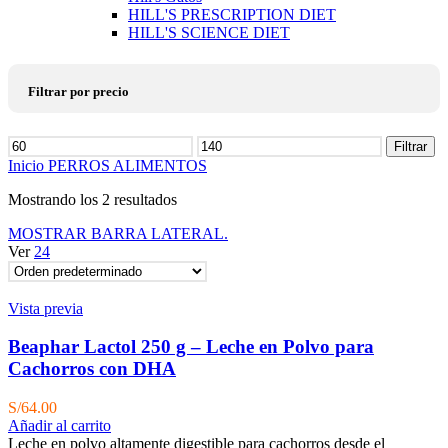
HILL'S PRESCRIPTION DIET
HILL'S SCIENCE DIET
Filtrar por precio
Precio
Filtrar
mínimo
Precio
Inicio
PERROS
ALIMENTOS
máximo
Mostrando los 2 resultados
MOSTRAR BARRA LATERAL.
Ver
24
Vista previa
Beaphar Lactol 250 g – Leche en Polvo para
Cachorros con DHA
S/
64.00
Añadir al carrito
Leche en polvo altamente digestible para cachorros desde el