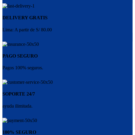
DELIVERY GRATIS
Lima: A partir de S/ 80.00
PAGO SEGURO
Pagos 100% seguros.
SOPORTE 24/7
ayuda ilimitada.
100% SEGURO