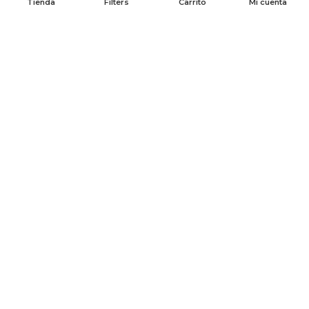
Tienda
Filters
Carrito
Mi cuenta
Perros
Gatos
Marcas
Otros
Ver Todo
SOBRE NOSOTROS
Acerca de Nosotros
Contáctanos
Preguntas Frecuentes