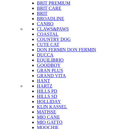
BRIT PREMIUM
BRIT CARE
BRIT
BROADLINE
CANBO
CLAWS&PAWS
COASTAL
COUNTRY DOG
CUTE CAT
DON FERMIN
DON FERMIN
DUCCA
EQUILIBRIO
GOODBOY
GRAN PLUS
GRAND VITA
HANT
HARTZ
HILLS PD
HILLS SD
HOLLIDAY
KLIN KASSEL
MATISSE
MIO CANE
MIO GATTO
MOOCHIE