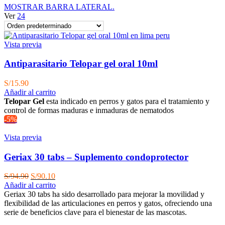
MOSTRAR BARRA LATERAL.
Ver
24
Vista previa
Antiparasitario Telopar gel oral 10ml
S/
15.90
Añadir al carrito
Telopar Gel
esta indicado en perros y gatos para el tratamiento y
control de formas maduras e inmaduras de nematodos
-5%
Vista previa
Geriax 30 tabs – Suplemento condoprotector
El
El
S/
94.90
S/
90.10
precio
precio
Añadir al carrito
original
actual
Geriax 30 tabs ha sido desarrollado para mejorar la movilidad y
era:
es:
flexibilidad de las articulaciones en perros y gatos, ofreciendo una
S/94.90.
S/90.10.
serie de beneficios clave para el bienestar de las mascotas.