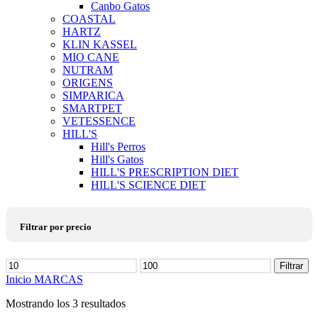
Canbo Gatos
COASTAL
HARTZ
KLIN KASSEL
MIO CANE
NUTRAM
ORIGENS
SIMPARICA
SMARTPET
VETESSENCE
HILL'S
Hill's Perros
Hill's Gatos
HILL'S PRESCRIPTION DIET
HILL'S SCIENCE DIET
Filtrar por precio
Precio
Filtrar
mínimo
Precio
Inicio
MARCAS
máximo
Mostrando los 3 resultados