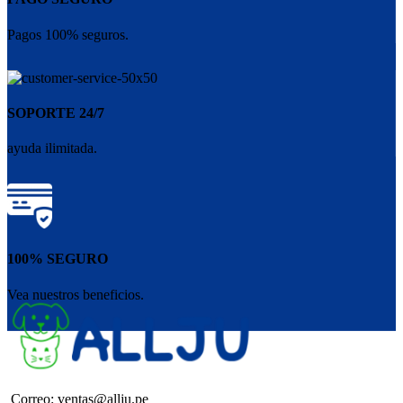
Pagos 100% seguros.
SOPORTE 24/7
ayuda ilimitada.
100% SEGURO
Vea nuestros beneficios.
Correo: ventas@allju.pe