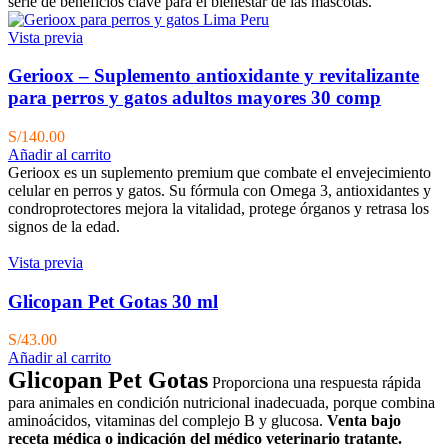
S/94.90.
S/90.10.
serie de beneficios clave para el bienestar de las mascotas.
Vista previa
Gerioox – Suplemento antioxidante y revitalizante
para perros y gatos adultos mayores 30 comp
S/
140.00
Añadir al carrito
Gerioox es un suplemento premium que combate el envejecimiento
celular en perros y gatos. Su fórmula con Omega 3, antioxidantes y
condroprotectores mejora la vitalidad, protege órganos y retrasa los
signos de la edad.
Vista previa
Glicopan Pet Gotas 30 ml
S/
43.00
Añadir al carrito
Glicopan Pet Gotas
Proporciona una respuesta rápida
para animales en condición nutricional inadecuada, porque combina
aminoácidos, vitaminas del complejo B y glucosa.
Venta bajo
receta médica o indicación del médico veterinario tratante.