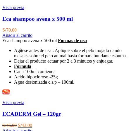
Vista previa
Eca shampoo avena x 500 ml
S/
70.00
Añadir al carrito
Eca shampoo avena x 500 ml
Formas de uso
Agítese antes de usar. Aplique sobre el pelo mojado dando
masajes sobre el pelo animal hasta formar abundante espuma.
Dejar el producto actuar por 2 a 3 minutos y enjuagar.
Fórmula
Cada 100ml contiene:
Acido hipocloroso -25g
Agua desionizada c.s.p – 100ml.
-7%
Vista previa
ECADERM Gel – 120gr
El
El
S/
46.00
S/
43.00
precio
precio
Añadir al carrito