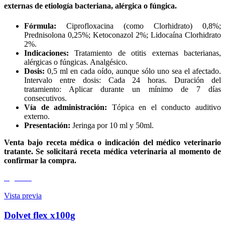
hasta
externas de etiología bacteriana, alérgica o fúngica.
S/79.73
Fórmula:
Ciprofloxacina (como Clorhidrato) 0,8%;
Prednisolona 0,25%; Ketoconazol 2%; Lidocaína Clorhidrato
2%.
Indicaciones:
Tratamiento de otitis externas bacterianas,
alérgicas o fúngicas. Analgésico.
Dosis:
0,5 ml en cada oído, aunque sólo uno sea el afectado.
Intervalo entre dosis: Cada 24 horas. Duración del
tratamiento: Aplicar durante un mínimo de 7 días
consecutivos.
Vía de administración:
Tópica en el conducto auditivo
externo.
Presentación:
Jeringa por 10 ml y 50ml.
Venta bajo receta médica o indicación del médico veterinario
tratante. Se solicitará receta médica veterinaria al momento de
confirmar la compra.
Agotado
Vista previa
Dolvet flex x100g