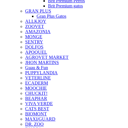
Brit Premium Perros
Brit Premium gatos
GRAN PLUS
Gran Plus Gatos
ALLKJOY
ZOOVET
AMAZONIA
MONGE
SENTRY
DOLFOS
APOQUEL
AGROVET MARKET
JHON MARTINS
Guau & Fun
PUPPYLANDIA
VETERLINE
ECADERM
MOOCHIE
CHUCKIT!
BEAPHAR
VIVA VERDE
CATS BEST
BIOMONT
MAXI/GUARD
DR. ZOO