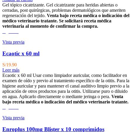
original
actual
Gel tópico cicatrizante. Gel cicatrizante para heridas abiertas o
era:
es:
cerradas, post quirúrgicas, problemas dermatológicos que ameriten
S/46.00.
S/43.00.
regeneración del tejido.
Venta bajo receta médica o indicación del
médico veterinario tratante. Se solicitará receta médica
veterinaria al momento de confirmar la compra.
Agotado
Vista previa
Ecaotic x 60 ml
S/
19.90
Leer más
Ecaotic x 60 ml Usar como limpiador auricular, como facilitador en
examen de oído y previo al tratamiento específico de la otitis. Para la
higiene auricular y para mantener el canal auditivo limpio previo a la
aplicación de otros productos para la otitis. Utilizarse puro o diluido
en agua. Aplicarlo directamente o mediante jeringa o pera.
Venta
bajo receta médica o indicación del médico veterinario tratante.
Agotado
Vista previa
Enroplus 100mg Blister x 10 comprimidos