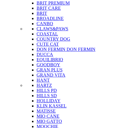
BRIT PREMIUM
BRIT CARE
BRIT
BROADLINE
CANBO
CLAWS&PAWS
COASTAL
COUNTRY DOG
CUTE CAT
DON FERMIN
DON FERMIN
DUCCA
EQUILIBRIO
GOODBOY
GRAN PLUS
GRAND VITA
HANT
HARTZ
HILLS PD
HILLS SD
HOLLIDAY
KLIN KASSEL
MATISSE
MIO CANE
MIO GATTO
MOOCHIE