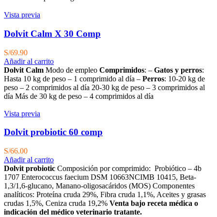
Vista previa
Dolvit Calm X 30 Comp
S/
69.90
Añadir al carrito
Dolvit Calm
Modo de empleo
Comprimidos
: –
Gatos y perros
:
Hasta 10 kg de peso – 1 comprimido al día –
Perros
: 10-20 kg de
peso – 2 comprimidos al día 20-30 kg de peso – 3 comprimidos al
día Más de 30 kg de peso – 4 comprimidos al día
Vista previa
Dolvit probiotic 60 comp
S/
66.00
Añadir al carrito
Dolvit probiotic
Composición por comprimido: Probiótico – 4b
1707 Enterococcus faecium DSM 10663NCIMB 10415, Beta-
1,3/1,6-glucano, Manano-oligosacáridos (MOS) Componentes
analíticos: Proteína cruda 29%, Fibra cruda 1,1%, Aceites y grasas
crudas 1,5%, Ceniza cruda 19,2%
Venta bajo receta médica o
indicación del médico veterinario tratante.