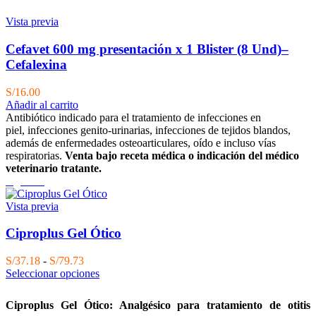
Vista previa
Cefavet 600 mg presentación x 1 Blister (8 Und)–
Cefalexina
S/
16.00
Añadir al carrito
Antibiótico indicado para el tratamiento de infecciones en
piel, infecciones genito-urinarias, infecciones de tejidos blandos,
además de enfermedades osteoarticulares, oído e incluso vías
respiratorias.
Venta bajo receta médica o indicación del médico
veterinario tratante.
Agotado
Vista previa
Ciproplus Gel Ótico
Rango
S/
37.18
-
S/
79.73
de
Seleccionar opciones
precios:
desde
Ciproplus Gel Ótico: Analgésico para tratamiento de otitis
S/37.18