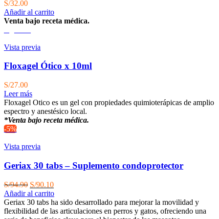
S/
32.00
Añadir al carrito
Venta bajo receta médica.
Agotado
Vista previa
Floxagel Ótico x 10ml
S/
27.00
Leer más
Floxagel Otico es un gel con propiedades quimioterápicas de amplio
espectro y anestésico local.
*Venta bajo receta médica.
-5%
Vista previa
Geriax 30 tabs – Suplemento condoprotector
El
El
S/
94.90
S/
90.10
precio
precio
Añadir al carrito
original
actual
Geriax 30 tabs ha sido desarrollado para mejorar la movilidad y
era:
es:
flexibilidad de las articulaciones en perros y gatos, ofreciendo una