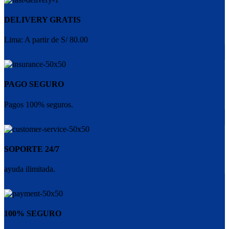
DELIVERY GRATIS
Lima: A partir de S/ 80.00
PAGO SEGURO
Pagos 100% seguros.
SOPORTE 24/7
ayuda ilimitada.
100% SEGURO