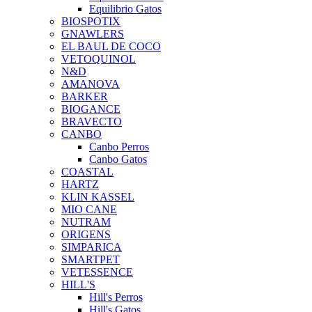
Equilibrio Gatos
BIOSPOTIX
GNAWLERS
EL BAUL DE COCO
VETOQUINOL
N&D
AMANOVA
BARKER
BIOGANCE
BRAVECTO
CANBO
Canbo Perros
Canbo Gatos
COASTAL
HARTZ
KLIN KASSEL
MIO CANE
NUTRAM
ORIGENS
SIMPARICA
SMARTPET
VETESSENCE
HILL'S
Hill's Perros
Hill's Gatos