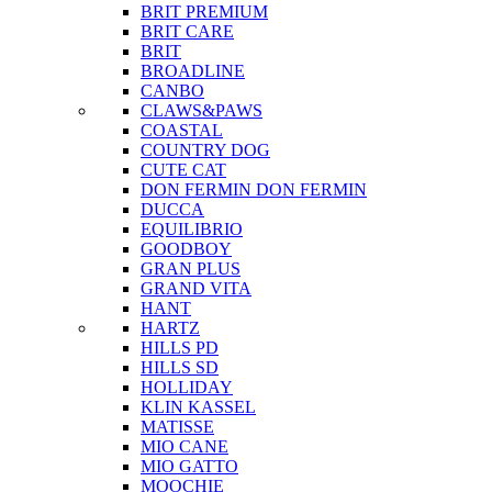
BRIT PREMIUM
BRIT CARE
BRIT
BROADLINE
CANBO
CLAWS&PAWS
COASTAL
COUNTRY DOG
CUTE CAT
DON FERMIN
DON FERMIN
DUCCA
EQUILIBRIO
GOODBOY
GRAN PLUS
GRAND VITA
HANT
HARTZ
HILLS PD
HILLS SD
HOLLIDAY
KLIN KASSEL
MATISSE
MIO CANE
MIO GATTO
MOOCHIE