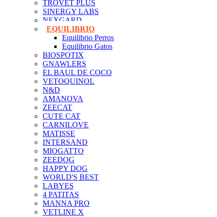
TROVET PLUS
SINERGY LABS
NEXGARD
EQUILIBRIO
Equilibrio Perros
Equilibrio Gatos
BIOSPOTIX
GNAWLERS
EL BAUL DE COCO
VETOQUINOL
N&D
AMANOVA
ZEECAT
CUTE CAT
CARNILOVE
MATISSE
INTERSAND
MIOGATTO
ZEEDOG
HAPPY DOG
WORLD'S BEST
LABYES
4 PATITAS
MANNA PRO
VETLINE X