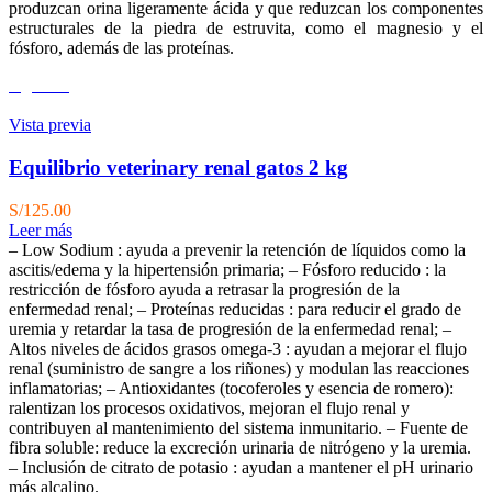
produzcan orina ligeramente ácida y que reduzcan los componentes
estructurales de la piedra de estruvita, como el magnesio y el
fósforo, además de las proteínas.
Agotado
Vista previa
Equilibrio veterinary renal gatos 2 kg
S/
125.00
Leer más
– Low Sodium : ayuda a prevenir la retención de líquidos como la
ascitis/edema y la hipertensión primaria; – Fósforo reducido : la
restricción de fósforo ayuda a retrasar la progresión de la
enfermedad renal; – Proteínas reducidas : para reducir el grado de
uremia y retardar la tasa de progresión de la enfermedad renal; –
Altos niveles de ácidos grasos omega-3 : ayudan a mejorar el flujo
renal (suministro de sangre a los riñones) y modulan las reacciones
inflamatorias; – Antioxidantes (tocoferoles y esencia de romero):
ralentizan los procesos oxidativos, mejoran el flujo renal y
contribuyen al mantenimiento del sistema inmunitario. – Fuente de
fibra soluble: reduce la excreción urinaria de nitrógeno y la uremia.
– Inclusión de citrato de potasio : ayudan a mantener el pH urinario
más alcalino.