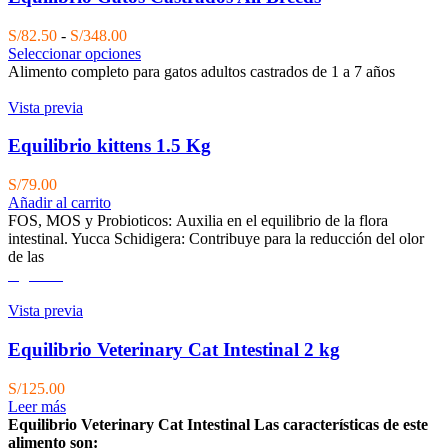
Rango
S/
82.50
-
S/
348.00
de
Seleccionar opciones
precios:
Alimento completo para gatos adultos castrados de 1 a 7 años
desde
S/82.50
Vista previa
hasta
S/348.00
Equilibrio kittens 1.5 Kg
S/
79.00
Añadir al carrito
FOS, MOS y Probioticos: Auxilia en el equilibrio de la flora
intestinal. Yucca Schidigera: Contribuye para la reducción del olor
de las
Agotado
Vista previa
Equilibrio Veterinary Cat Intestinal 2 kg
S/
125.00
Leer más
Equilibrio Veterinary Cat Intestinal
Las características de este
alimento son: