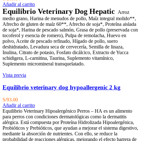
Añadir al carrito
Equilibrio Veterinary Dog Hepatic
Arroz
medio grano, Harina de menudos de pollo, Maíz integral molido**,
Afrecho de gluten de maíz 60**, Afrecho de soja*, Proteína aislada
de soja*, Harina de pescado salmón, Grasa de pollo (preservada con
tocoferol y esencia de romero), Pulpa de remolacha, Huevo en
polvo, Aceite de pescado refinado, Hígado de pollo, suero
deshidratado, Levadura seca de cervecería, Semilla de linaza,
Inulina, Citrato de potasio, Fosfato dicálcico, Extracto de Yucca
schidigera, L-carnitina, Taurina, Suplemento vitamínico,
Suplemento micromineral transquelatado.
Vista previa
Equilibrio veterinary dog hypoallergenic 2 kg
S/
93.00
Añadir al carrito
Equilibrio Veterinary Hipoalergénico Perros – HA es un alimento
para perros con condiciones dermatológicas como la dermatitis
alérgica. Está compuesta por Proteína Hidrolizada Hipoalergénica,
Probióticos y Prebióticos, que ayudan a mejorar el sistema digestivo,
mediante la absorción de nutrientes. Con ello, se reduce la
probabilidad de reacciones alérgicas, mejorando el efecto barrera de