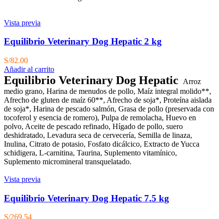
Vista previa
Equilibrio Veterinary Dog Hepatic 2 kg
S/
82.00
Añadir al carrito
Equilibrio Veterinary Dog Hepatic
Arroz
medio grano, Harina de menudos de pollo, Maíz integral molido**,
Afrecho de gluten de maíz 60**, Afrecho de soja*, Proteína aislada
de soja*, Harina de pescado salmón, Grasa de pollo (preservada con
tocoferol y esencia de romero), Pulpa de remolacha, Huevo en
polvo, Aceite de pescado refinado, Hígado de pollo, suero
deshidratado, Levadura seca de cervecería, Semilla de linaza,
Inulina, Citrato de potasio, Fosfato dicálcico, Extracto de Yucca
schidigera, L-carnitina, Taurina, Suplemento vitamínico,
Suplemento micromineral transquelatado.
Vista previa
Equilibrio Veterinary Dog Hepatic 7.5 kg
S/
269.54