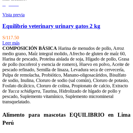
Agotado
Vista previa
Equilibrio veterinary urinary gatos 2 kg
S/
117.50
Leer más
COMPOSICIÓN BÁSICA
Harina de menudos de pollo, Arroz
medio grano, Maíz integral molido, Afrecho de gluten de maíz 60,
Harina de pescado, Proteína aislada de soja, Hígado de pollo, Grasa
de pollo (tocoferol y esencia de romero), Huevo en polvo, Aceite de
pescado refinado, Semilla de linaza, Levadura seca de cervecería,
Pulpa de remolacha, Probiótico, Manano-oligosacáridos, Bisulfato
de sodio, Inulina, Cloruro de sodio (sal común), Cloruro de potasio,
Fosfato dicálcico, Cloruro de colina, Propionato de calcio, Extracto
de
Yucca schidigera
, Taurina, Hidrolizado de hígado de pollo y
pescado, Suplemento vitamínico, Suplemento micromineral
transquelatado.
Alimento para mascotas EQUILIBRIO en Lima
Perú