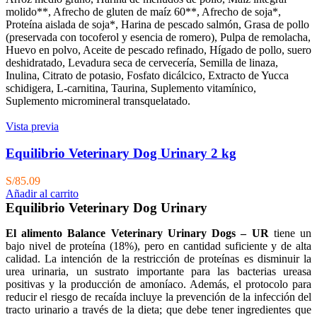
molido**, Afrecho de gluten de maíz 60**, Afrecho de soja*,
Proteína aislada de soja*, Harina de pescado salmón, Grasa de pollo
(preservada con tocoferol y esencia de romero), Pulpa de remolacha,
Huevo en polvo, Aceite de pescado refinado, Hígado de pollo, suero
deshidratado, Levadura seca de cervecería, Semilla de linaza,
Inulina, Citrato de potasio, Fosfato dicálcico, Extracto de Yucca
schidigera, L-carnitina, Taurina, Suplemento vitamínico,
Suplemento micromineral transquelatado.
Vista previa
Equilibrio Veterinary Dog Urinary 2 kg
S/
85.09
Añadir al carrito
Equilibrio Veterinary Dog Urinary
El alimento Balance Veterinary Urinary Dogs – UR
tiene un
bajo nivel de proteína (18%), pero en cantidad suficiente y de alta
calidad. La intención de la restricción de proteínas es disminuir la
urea urinaria, un sustrato importante para las bacterias ureasa
positivas y la producción de amoníaco. Además, el protocolo para
reducir el riesgo de recaída incluye la prevención de la infección del
tracto urinario a través de la dieta; que debe tener ingredientes que