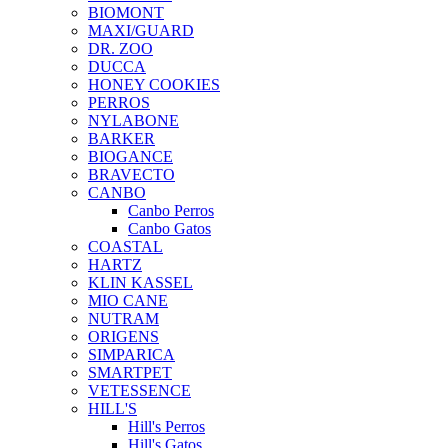
BIOMONT
MAXI/GUARD
DR. ZOO
DUCCA
HONEY COOKIES
PERROS
NYLABONE
BARKER
BIOGANCE
BRAVECTO
CANBO
Canbo Perros
Canbo Gatos
COASTAL
HARTZ
KLIN KASSEL
MIO CANE
NUTRAM
ORIGENS
SIMPARICA
SMARTPET
VETESSENCE
HILL'S
Hill's Perros
Hill's Gatos