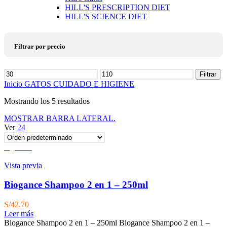
HILL'S PRESCRIPTION DIET
HILL'S SCIENCE DIET
Filtrar por precio
Precio
Filtrar
mínimo
Precio
Inicio
GATOS
CUIDADO E HIGIENE
máximo
Mostrando los 5 resultados
MOSTRAR BARRA LATERAL.
Ver
24
Agotado
Vista previa
Biogance Shampoo 2 en 1 – 250ml
S/
42.70
Leer más
Biogance Shampoo 2 en 1 – 250ml Biogance Shampoo 2 en 1 –