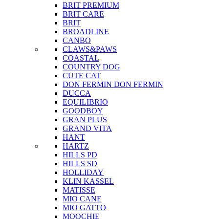
BRIT PREMIUM
BRIT CARE
BRIT
BROADLINE
CANBO
CLAWS&PAWS
COASTAL
COUNTRY DOG
CUTE CAT
DON FERMIN
DON FERMIN
DUCCA
EQUILIBRIO
GOODBOY
GRAN PLUS
GRAND VITA
HANT
HARTZ
HILLS PD
HILLS SD
HOLLIDAY
KLIN KASSEL
MATISSE
MIO CANE
MIO GATTO
MOOCHIE