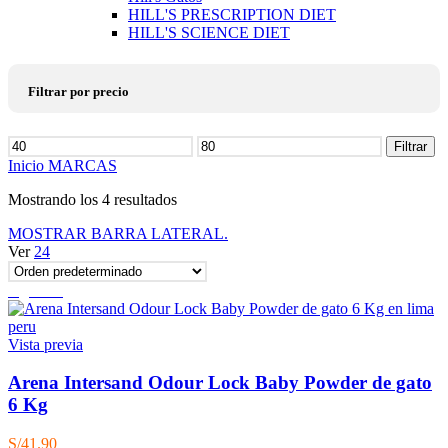
HILL'S PRESCRIPTION DIET
HILL'S SCIENCE DIET
Filtrar por precio
Precio
Filtrar
mínimo
Precio
Inicio
MARCAS
máximo
Mostrando los 4 resultados
MOSTRAR BARRA LATERAL.
Ver
24
Agotado
Vista previa
Arena Intersand Odour Lock Baby Powder de gato
6 Kg
S/
41.90