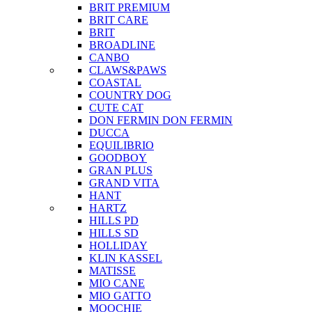
BRIT PREMIUM
BRIT CARE
BRIT
BROADLINE
CANBO
CLAWS&PAWS
COASTAL
COUNTRY DOG
CUTE CAT
DON FERMIN
DON FERMIN
DUCCA
EQUILIBRIO
GOODBOY
GRAN PLUS
GRAND VITA
HANT
HARTZ
HILLS PD
HILLS SD
HOLLIDAY
KLIN KASSEL
MATISSE
MIO CANE
MIO GATTO
MOOCHIE