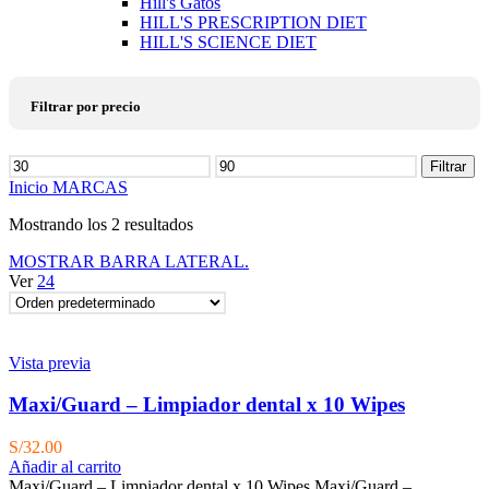
Hill's Gatos
HILL'S PRESCRIPTION DIET
HILL'S SCIENCE DIET
Filtrar por precio
Precio
Filtrar
mínimo
Precio
Inicio
MARCAS
máximo
Mostrando los 2 resultados
MOSTRAR BARRA LATERAL.
Ver
24
Vista previa
Maxi/Guard – Limpiador dental x 10 Wipes
S/
32.00
Añadir al carrito
Maxi/Guard – Limpiador dental x 10 Wipes Maxi/Guard –