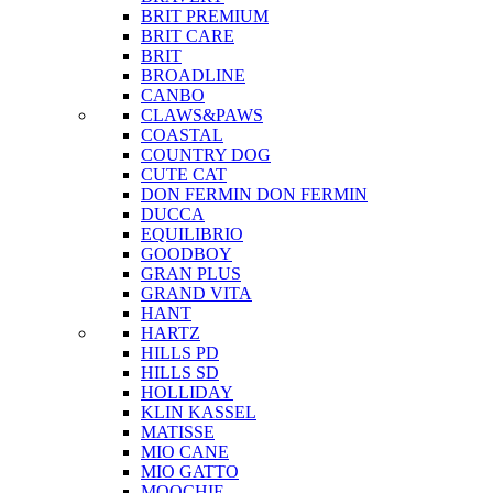
BRIT PREMIUM
BRIT CARE
BRIT
BROADLINE
CANBO
CLAWS&PAWS
COASTAL
COUNTRY DOG
CUTE CAT
DON FERMIN
DON FERMIN
DUCCA
EQUILIBRIO
GOODBOY
GRAN PLUS
GRAND VITA
HANT
HARTZ
HILLS PD
HILLS SD
HOLLIDAY
KLIN KASSEL
MATISSE
MIO CANE
MIO GATTO
MOOCHIE