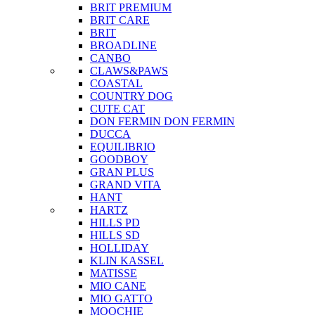
BRIT PREMIUM
BRIT CARE
BRIT
BROADLINE
CANBO
CLAWS&PAWS
COASTAL
COUNTRY DOG
CUTE CAT
DON FERMIN
DON FERMIN
DUCCA
EQUILIBRIO
GOODBOY
GRAN PLUS
GRAND VITA
HANT
HARTZ
HILLS PD
HILLS SD
HOLLIDAY
KLIN KASSEL
MATISSE
MIO CANE
MIO GATTO
MOOCHIE