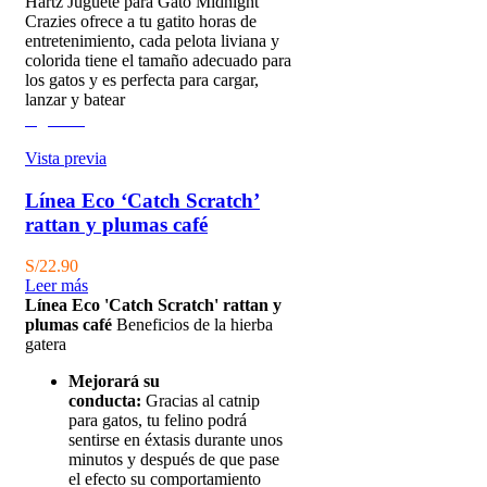
Hartz Juguete para Gato Midnight
Crazies ofrece a tu gatito horas de
entretenimiento, cada pelota liviana y
colorida tiene el tamaño adecuado para
los gatos y es perfecta para cargar,
lanzar y batear
Agotado
Vista previa
Línea Eco ‘Catch Scratch’
rattan y plumas café
S/
22.90
Leer más
Línea Eco 'Catch Scratch' rattan y
plumas café
Beneficios de la hierba
gatera
Mejorará su
conducta:
Gracias al catnip
para gatos, tu felino podrá
sentirse en éxtasis durante unos
minutos y después de que pase
el efecto su comportamiento