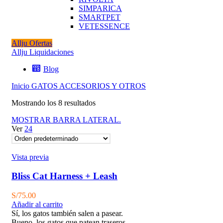
SIMPARICA
SMARTPET
VETESSENCE
Allju Ofertas
Allju Liquidaciones
Blog
Inicio
GATOS
ACCESORIOS Y OTROS
Mostrando los 8 resultados
MOSTRAR BARRA LATERAL.
Ver
24
Vista previa
Bliss Cat Harness + Leash
S/
75.00
Añadir al carrito
Sí, los gatos también salen a pasear.
Bueno, los gatos que patean traseros