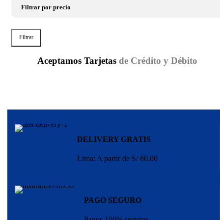
Filtrar por precio
Filtrar
Precio
Precio
mínimo
máximo
Aceptamos Tarjetas
de Crédito y Débito
DELIVERY GRATIS
Lima: A partir de S/ 80.00
PAGO SEGURO
Pagos 100% seguros.