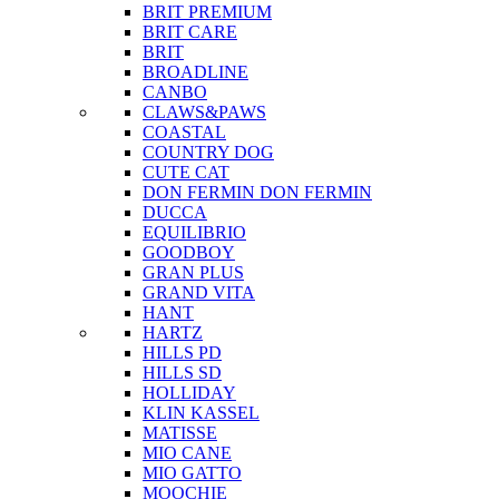
BRIT PREMIUM
BRIT CARE
BRIT
BROADLINE
CANBO
CLAWS&PAWS
COASTAL
COUNTRY DOG
CUTE CAT
DON FERMIN
DON FERMIN
DUCCA
EQUILIBRIO
GOODBOY
GRAN PLUS
GRAND VITA
HANT
HARTZ
HILLS PD
HILLS SD
HOLLIDAY
KLIN KASSEL
MATISSE
MIO CANE
MIO GATTO
MOOCHIE