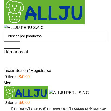
Search
Llámanos al
+51 951 156 203
Iniciar Sesión / Registrarse
0
items
S/
0.00
Menu
0
items
S/
0.00
PERROS
GATOS
HERBÍVOROS
FARMACIA
MARCAS