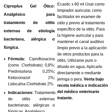
Ecaotic x 60 ml Usar como
precios:
Ciproplus Gel Ótico:
limpiador auricular, como
desde
Analgésico para
facilitador en examen de
S/37.18
tratamiento de otitis
oído y previo al tratamiento
hasta
específico de la otitis. Para
S/79.73
externas de etiología
la higiene auricular y para
bacteriana, alérgica o
mantener el canal auditivo
fúngica.
limpio previo a la aplicación
de otros productos para la
Fórmula:
Ciprofloxacina
otitis. Utilizarse puro o
(como Clorhidrato) 0,8%;
diluido en agua. Aplicarlo
Prednisolona 0,25%;
directamente o mediante
Ketoconazol 2%;
jeringa o pera.
Venta bajo
Lidocaína Clorhidrato 2%.
receta médica o indicación
del médico veterinario
Indicaciones:
Tratamiento
tratante.
de otitis externas
bacterianas, alérgicas o
fúngicas. Analgésico.