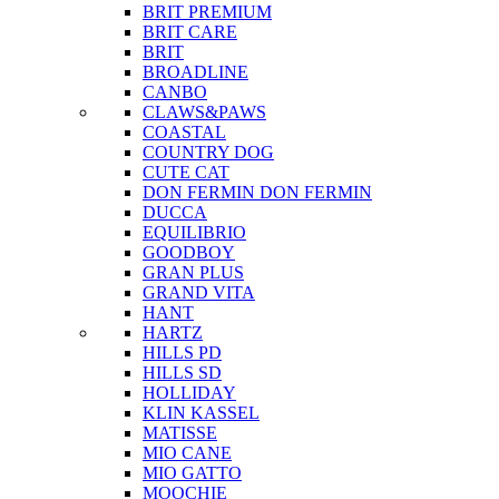
BRIT PREMIUM
BRIT CARE
BRIT
BROADLINE
CANBO
CLAWS&PAWS
COASTAL
COUNTRY DOG
CUTE CAT
DON FERMIN
DON FERMIN
DUCCA
EQUILIBRIO
GOODBOY
GRAN PLUS
GRAND VITA
HANT
HARTZ
HILLS PD
HILLS SD
HOLLIDAY
KLIN KASSEL
MATISSE
MIO CANE
MIO GATTO
MOOCHIE