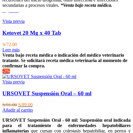
secundarias a procesos virales.
*Venta bajo receta médica.
Agotado
Vista previa
Ketovet 20 Mg x 40 Tab
S/
72.00
Leer más
Venta bajo receta médica o indicación del médico veterinario
tratante. Se solicitará receta médica veterinaria al momento de
confirmar la compra.
-2%
Vista previa
URSOVET Suspensión Oral – 60 ml
El
El
S/
91.00
S/
89.00
precio
precio
Añadir al carrito
original
actual
URSOVET Suspensión Oral - 60 ml: Suspensión oral indicada
era:
es:
para el tratamiento de enfermedades hepatobiliares
S/91.00.
S/89.00.
inflamatorias
que cursan con colestasis hepatobiliar, en perros y