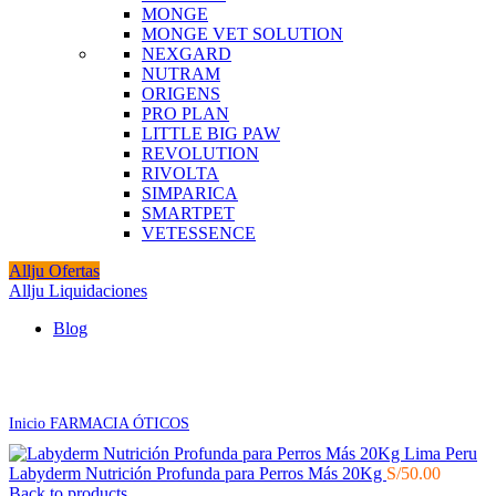
MONGE
MONGE VET SOLUTION
NEXGARD
NUTRAM
ORIGENS
PRO PLAN
LITTLE BIG PAW
REVOLUTION
RIVOLTA
SIMPARICA
SMARTPET
VETESSENCE
Allju Ofertas
Allju Liquidaciones
Blog
Click to enlarge
Inicio
FARMACIA
ÓTICOS
Labyderm Nutrición Profunda para Perros Más 20Kg
S/
50.00
Back to products