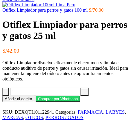
Otiflex Limpiador para perros y gatos 100 ml
S/
70.00
Otiflex Limpiador para perros
y gatos 25 ml
S/
42.00
Otiflex Limpiador disuelve eficazmente el cerumen y limpia el
conducto auditivo de perros y gatos sin causar irritación. Ideal para
mantener la higiene del oído o antes de aplicar tratamientos
otológicos.
Otiflex
Añadir al carrito
Comprar por Whatsapp
Limpiador
para
SKU:
DEXOTI101122941
Categorías:
FARMACIA
,
LABYES
,
perros
y
MARCAS
,
ÓTICOS
,
PERROS / GATOS
gatos
25
ml