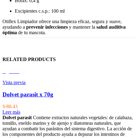
Boráx: 0,4 g
Excipientes c.s.p.: 100 ml
Otiflex Limpiador ofrece una limpieza eficaz, segura y suave,
ayudando a
prevenir infecciones
y mantener la
salud auditiva
óptima
de tu mascota.
RELATED PRODUCTS
Agotado
Vista previa
Dolvet parasit x 70g
S/
88.43
Leer más
Dolvet parasit
Contiene extractos naturales vegetales: de calabaza,
tomillo, eneldo ma­rino y de ajenjo y diatomeas naturales, que
ayudan a combatir los parásitos del sistema digestivo. La acción de
los componentes del producto ayuda a depurar los intestinos de