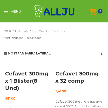
MENU
0
Inicio
PERROS
CUIDADO E HIGIENE
Mostrando los 21 resultados
MOSTRAR BARRA LATERAL.
Cefavet 300mg
Cefavet 300mg
x 1 Blister(8
x 32 comp
Und)
S/
41.90
S/
11.00
Cefavet 300 mg
¿Para qué sirve
cefavet 300? Antibiótico indicado