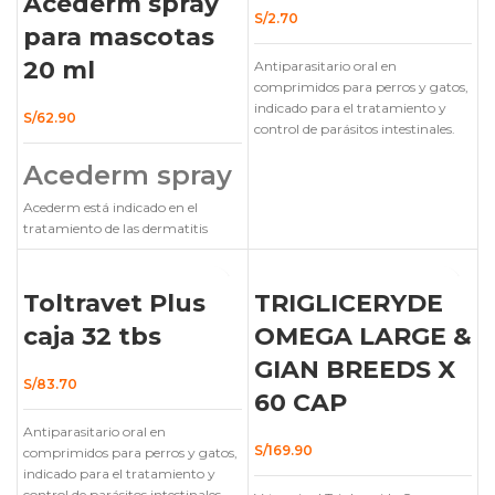
Acederm spray
Vitamina E: es un antioxidante
S/
2.70
que protege las células de la
para mascotas
próstata y del sistema
20 ml
Antiparasitario oral en
urinario-genital de los daños
comprimidos para perros y gatos,
causados por los radicales
indicado para el tratamiento y
libres.
S/
62.90
control de parásitos intestinales.
Zinc: es un mineral esencial
Se vende por unidad.
Venta bajo
que ayuda a mantener la
Acederm spray
receta médica.
función normal de la próstata
y el sistema inmunológico.
Acederm está indicado en el
tratamiento de las dermatitis
Selenio: es un antioxidante que
inflamatorias y pruríticas del
protege las células de la
perro.
próstata y del sistema
AGOTADO
Toltravet Plus
TRIGLICERYDE
urinario-genital de los daños
causados por los radicales
caja 32 tbs
OMEGA LARGE &
libres.
GIAN BREEDS X
S/
83.70
60 CAP
Antiparasitario oral en
S/
169.90
comprimidos para perros y gatos,
indicado para el tratamiento y
control de parásitos intestinales.