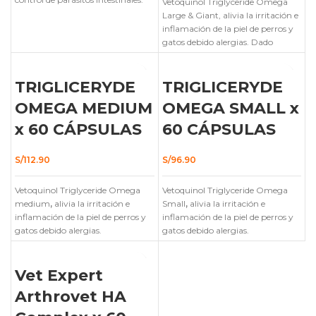
Vetoquinol Triglyceride Omega
Se vende por unidad.
Venta bajo
Large & Giant, alivia la irritación e
receta médica.
inflamación de la piel de perros y
gatos debido alergias. Dado
TRIGLICERYDE
TRIGLICERYDE
OMEGA MEDIUM
OMEGA SMALL x
x 60 CÁPSULAS
60 CÁPSULAS
S/
112.90
S/
96.90
Vetoquinol Triglyceride Omega
Vetoquinol Triglyceride Omega
medium
,
alivia la irritación e
Small
,
alivia la irritación e
inflamación de la piel de perros y
inflamación de la piel de perros y
gatos debido alergias.
gatos debido alergias.
Vet Expert
Arthrovet HA