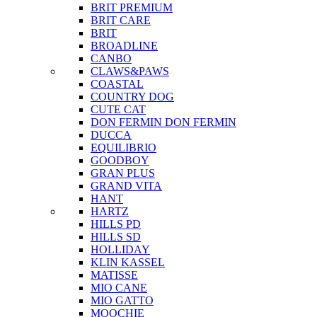
BRIT PREMIUM
BRIT CARE
BRIT
BROADLINE
CANBO
CLAWS&PAWS
COASTAL
COUNTRY DOG
CUTE CAT
DON FERMIN
DON FERMIN
DUCCA
EQUILIBRIO
GOODBOY
GRAN PLUS
GRAND VITA
HANT
HARTZ
HILLS PD
HILLS SD
HOLLIDAY
KLIN KASSEL
MATISSE
MIO CANE
MIO GATTO
MOOCHIE