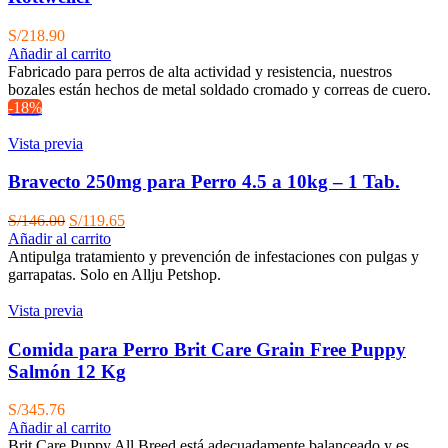
S/
218.90
Añadir al carrito
Fabricado para perros de alta actividad y resistencia, nuestros
bozales están hechos de metal soldado cromado y correas de cuero.
-18%
Vista previa
Bravecto 250mg para Perro 4.5 a 10kg – 1 Tab.
El
El
S/
146.00
S/
119.65
precio
precio
Añadir al carrito
original
actual
Antipulga tratamiento y prevención de infestaciones con pulgas y
era:
es:
garrapatas. Solo en Allju Petshop.
S/146.00.
S/119.65.
Vista previa
Comida para Perro Brit Care Grain Free Puppy
Salmón 12 Kg
S/
345.76
Añadir al carrito
Brit Care Puppy All Breed está adecuadamente balanceado y es