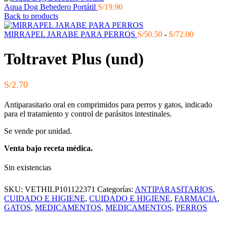
Aqua Dog Bebedero Portátil
S/
19.90
Back to products
Rango
MIRRAPEL JARABE PARA PERROS
S/
50.50
-
S/
72.00
de
precios:
Toltravet Plus (und)
desde
S/50.50
hasta
S/
2.70
S/72.00
Antiparasitario oral en comprimidos para perros y gatos, indicado
para el tratamiento y control de parásitos intestinales.
Se vende por unidad.
Venta bajo receta médica.
Sin existencias
SKU:
VETHILP101122371
Categorías:
ANTIPARASITARIOS
,
CUIDADO E HIGIENE
,
CUIDADO E HIGIENE
,
FARMACIA
,
GATOS
,
MEDICAMENTOS
,
MEDICAMENTOS
,
PERROS