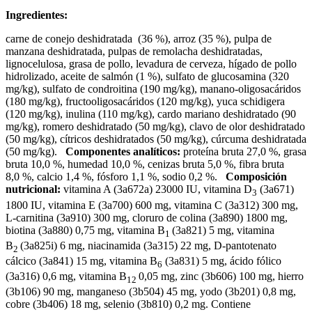
Ingredientes:
carne de conejo deshidratada (36 %), arroz (35 %),
pulpa de
manzana deshidratada, pulpas de remolacha deshidratadas,
lignocelulosa, grasa de pollo, levadura de cerveza, hígado de pollo
hidrolizado, aceite de salmón (1 %), sulfato de glucosamina (320
mg/kg), sulfato de condroitina (190 mg/kg), manano-oligosacáridos
(180 mg/kg), fructooligosacáridos (120 mg/kg), yuca schidigera
(120 mg/kg), inulina (110 mg/kg), cardo mariano deshidratado (90
mg/kg), romero deshidratado (50 mg/kg), clavo de olor deshidratado
(50 mg/kg), cítricos deshidratados (50 mg/kg), cúrcuma deshidratada
(50 mg/kg).
Componentes analíticos:
proteína bruta 27,0 %, grasa
bruta 10,0 %, humedad 10,0 %, cenizas bruta 5,0 %, fibra bruta
8,0 %, calcio 1,4 %, fósforo 1,1 %, sodio 0,2 %.
Composición
nutricional:
vitamina A (3a672a) 23000 IU, vitamina D
(3a671)
3
1800 IU, vitamina E (3a700) 600 mg, vitamina C (3a312) 300 mg,
L-carnitina (3a910) 300 mg, cloruro de colina (3a890) 1800 mg,
biotina (3a880) 0,75 mg, vitamina B
(3a821) 5 mg, vitamina
1
B
(3a825i) 6 mg, niacinamida (3a315) 22 mg, D-pantotenato
2
cálcico (3a841) 15 mg, vitamina B
(3a831) 5 mg, ácido fólico
6
(3a316) 0,6 mg, vitamina B
0,05 mg, zinc (3b606) 100 mg, hierro
12
(3b106) 90 mg, manganeso (3b504) 45 mg, yodo (3b201) 0,8 mg,
cobre (3b406) 18 mg, selenio (3b810) 0,2 mg. Contiene