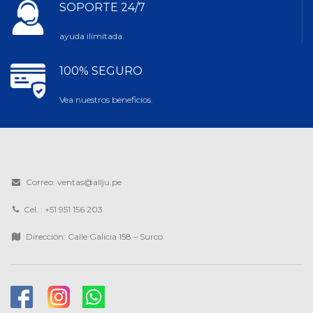
SOPORTE 24/7
ayuda ilimitada.
100% SEGURO
Vea nuestros beneficios.
Correo: ventas@allju.pe
Cel. : +51 951 156 203
Dirección: Calle Galicia 158 – Surco