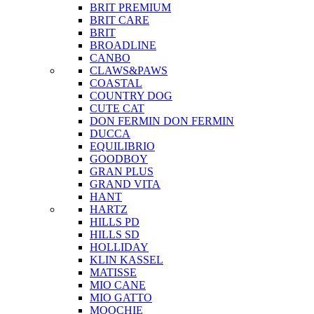
BRIT PREMIUM
BRIT CARE
BRIT
BROADLINE
CANBO
CLAWS&PAWS
COASTAL
COUNTRY DOG
CUTE CAT
DON FERMIN
DON FERMIN
DUCCA
EQUILIBRIO
GOODBOY
GRAN PLUS
GRAND VITA
HANT
HARTZ
HILLS PD
HILLS SD
HOLLIDAY
KLIN KASSEL
MATISSE
MIO CANE
MIO GATTO
MOOCHIE