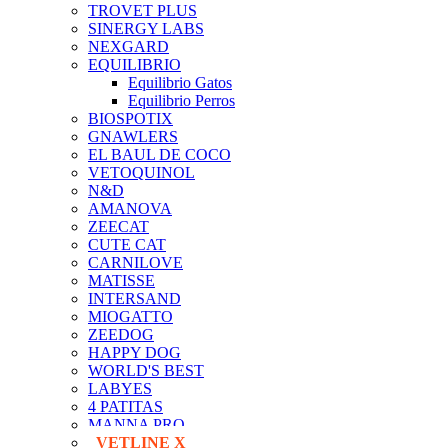
TROVET PLUS
SINERGY LABS
NEXGARD
EQUILIBRIO
Equilibrio Gatos
Equilibrio Perros
BIOSPOTIX
GNAWLERS
EL BAUL DE COCO
VETOQUINOL
N&D
AMANOVA
ZEECAT
CUTE CAT
CARNILOVE
MATISSE
INTERSAND
MIOGATTO
ZEEDOG
HAPPY DOG
WORLD'S BEST
LABYES
4 PATITAS
MANNA PRO
VETLINE X