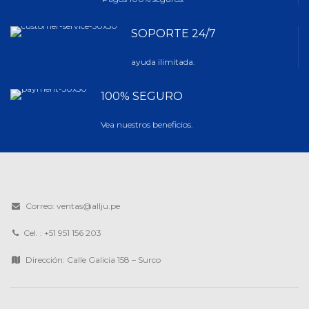
SOPORTE 24/7
ayuda ilimitada.
100% SEGURO
Vea nuestros beneficios.
Correo: ventas@allju.pe
Cel. : +51 951 156 203
Dirección: Calle Galicia 158 – Surco