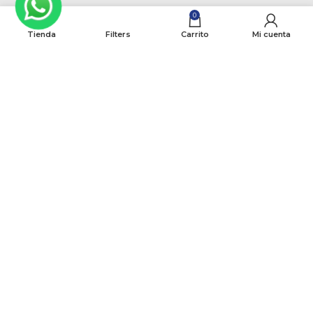
Perros
0
Gatos
Tienda
Filters
Carrito
Mi cuenta
Marcas
Otros
Ver Todo
SOBRE NOSOTROS
Acerca de Nosotros
Contáctanos
Preguntas Frecuentes