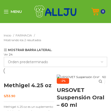
MENU
0
Inicio
FARMACIA
Mostrando los 2 resultados
MOSTRAR BARRA LATERAL.
Ver
24
AGOTADO
-2%
Methigel 4.25 oz
URSOVET
S/
53.90
Suspensión Oral
– 60 ml
Methigel 4.25 oz es un suplemento