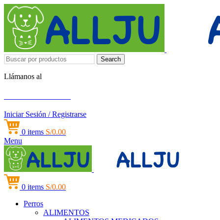
Search
Llámanos al
+51 951 156 203
Iniciar Sesión / Registrarse
0
items
S/
0.00
Menu
0
items
S/
0.00
Perros
ALIMENTOS