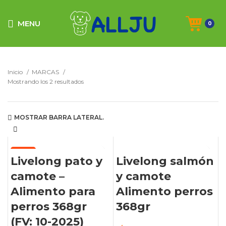
MENU
0
Inicio
MARCAS
Mostrando los 2 resultados
MOSTRAR BARRA LATERAL.
-50%
AGOTADO
Livelong pato y
Livelong salmón
camote –
y camote
Alimento para
Alimento perros
perros 368gr
368gr
(FV: 10-2025)