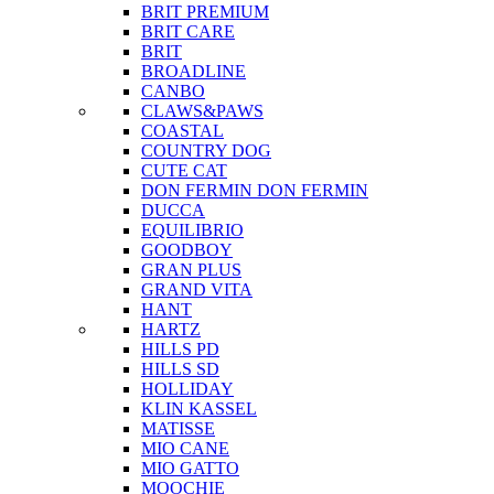
BRIT PREMIUM
BRIT CARE
BRIT
BROADLINE
CANBO
CLAWS&PAWS
COASTAL
COUNTRY DOG
CUTE CAT
DON FERMIN
DON FERMIN
DUCCA
EQUILIBRIO
GOODBOY
GRAN PLUS
GRAND VITA
HANT
HARTZ
HILLS PD
HILLS SD
HOLLIDAY
KLIN KASSEL
MATISSE
MIO CANE
MIO GATTO
MOOCHIE