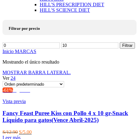
HILL'S PRESCRIPTION DIET
HILL'S SCIENCE DIET
Filtrar por precio
Precio
Filtrar
mínimo
Precio
Inicio
MARCAS
máximo
Mostrando el único resultado
MOSTRAR BARRA LATERAL.
Ver
24
-61%
Agotado
Vista previa
Fancy Feast Puree Kiss con Pollo 4 x 10 gr-Snack
Líquido para gatos(Vence Abril-2025)
El
El
S/
12.90
S/
5.00
precio
precio
Leer más