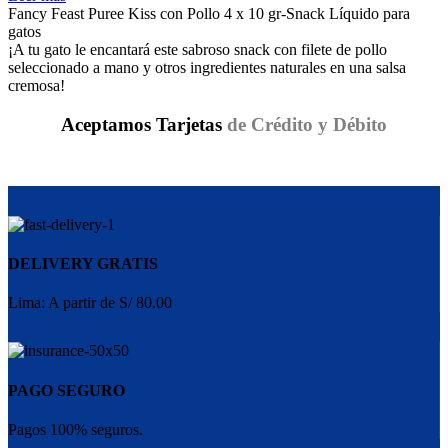
original
actual
Fancy Feast Puree Kiss con Pollo 4 x 10 gr-Snack Líquido para
era:
es:
gatos
S/12.90.
S/5.00.
¡A tu gato le encantará este sabroso snack con filete de pollo
seleccionado a mano y otros ingredientes naturales en una salsa
cremosa!
Aceptamos Tarjetas
de Crédito y Débito
DELIVERY GRATIS
Lima: A partir de S/ 80.00
PAGO SEGURO
Pagos 100% seguros.