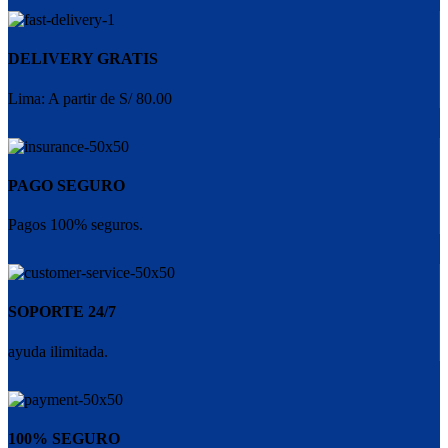
DELIVERY GRATIS
Lima: A partir de S/ 80.00
PAGO SEGURO
Pagos 100% seguros.
SOPORTE 24/7
ayuda ilimitada.
100% SEGURO