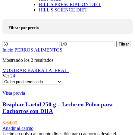
HILL'S PRESCRIPTION DIET
HILL'S SCIENCE DIET
Filtrar por precio
Precio
Filtrar
mínimo
Precio
Inicio
PERROS
ALIMENTOS
máximo
Mostrando los 2 resultados
MOSTRAR BARRA LATERAL.
Ver
24
Vista previa
Beaphar Lactol 250 g – Leche en Polvo para
Cachorros con DHA
S/
64.00
Añadir al carrito
Leche en polvo altamente digestible para cachorros desde el