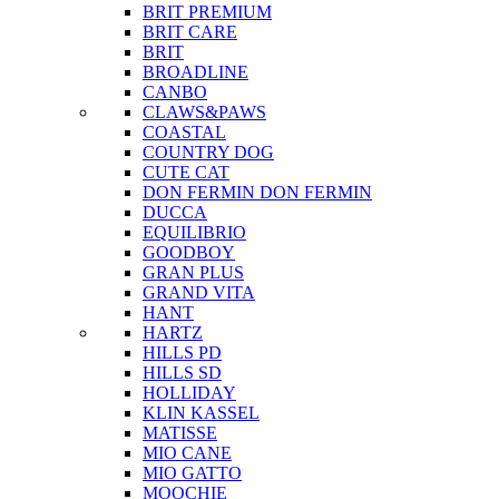
BRIT PREMIUM
BRIT CARE
BRIT
BROADLINE
CANBO
CLAWS&PAWS
COASTAL
COUNTRY DOG
CUTE CAT
DON FERMIN
DON FERMIN
DUCCA
EQUILIBRIO
GOODBOY
GRAN PLUS
GRAND VITA
HANT
HARTZ
HILLS PD
HILLS SD
HOLLIDAY
KLIN KASSEL
MATISSE
MIO CANE
MIO GATTO
MOOCHIE