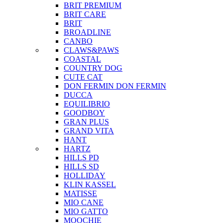
BRIT PREMIUM
BRIT CARE
BRIT
BROADLINE
CANBO
CLAWS&PAWS
COASTAL
COUNTRY DOG
CUTE CAT
DON FERMIN
DON FERMIN
DUCCA
EQUILIBRIO
GOODBOY
GRAN PLUS
GRAND VITA
HANT
HARTZ
HILLS PD
HILLS SD
HOLLIDAY
KLIN KASSEL
MATISSE
MIO CANE
MIO GATTO
MOOCHIE