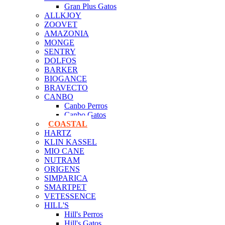
Gran Plus Gatos
ALLKJOY
ZOOVET
AMAZONIA
MONGE
SENTRY
DOLFOS
BARKER
BIOGANCE
BRAVECTO
CANBO
Canbo Perros
Canbo Gatos
COASTAL
HARTZ
KLIN KASSEL
MIO CANE
NUTRAM
ORIGENS
SIMPARICA
SMARTPET
VETESSENCE
HILL'S
Hill's Perros
Hill's Gatos