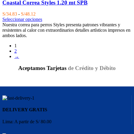
Coastal Correa Styles 1.20 mt SPB
Rango
S/
34.83
-
S/
48.12
de
Seleccionar opciones
precios:
Nuestra correa para perros Styles presenta patrones vibrantes y
desde
resistentes al calor con extraordinarios detalles artísticos impresos en
S/34.83
ambos lados.
hasta
1
S/48.12
2
→
Aceptamos Tarjetas
de Crédito y Débito
DELIVERY GRATIS
Lima: A partir de S/ 80.00