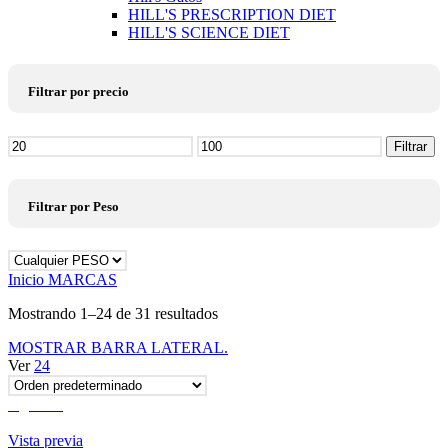
HILL'S PRESCRIPTION DIET
HILL'S SCIENCE DIET
Filtrar por precio
Precio
Filtrar
mínimo
Precio
máximo
Filtrar por Peso
Inicio
MARCAS
Mostrando 1–24 de 31 resultados
MOSTRAR BARRA LATERAL.
Ver
24
Agotado
Vista previa