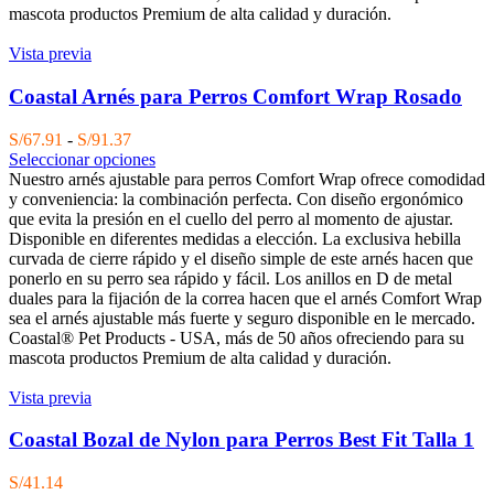
mascota productos Premium de alta calidad y duración.
Vista previa
Coastal Arnés para Perros Comfort Wrap Rosado
Rango
S/
67.91
-
S/
91.37
de
Seleccionar opciones
precios:
Nuestro arnés ajustable para perros Comfort Wrap ofrece comodidad
desde
y conveniencia: la combinación perfecta. Con diseño ergonómico
S/67.91
que evita la presión en el cuello del perro al momento de ajustar.
hasta
Disponible en diferentes medidas a elección. La exclusiva hebilla
S/91.37
curvada de cierre rápido y el diseño simple de este arnés hacen que
ponerlo en su perro sea rápido y fácil. Los anillos en D de metal
duales para la fijación de la correa hacen que el arnés Comfort Wrap
sea el arnés ajustable más fuerte y seguro disponible en le mercado.
Coastal® Pet Products - USA, más de 50 años ofreciendo para su
mascota productos Premium de alta calidad y duración.
Vista previa
Coastal Bozal de Nylon para Perros Best Fit Talla 1
S/
41.14