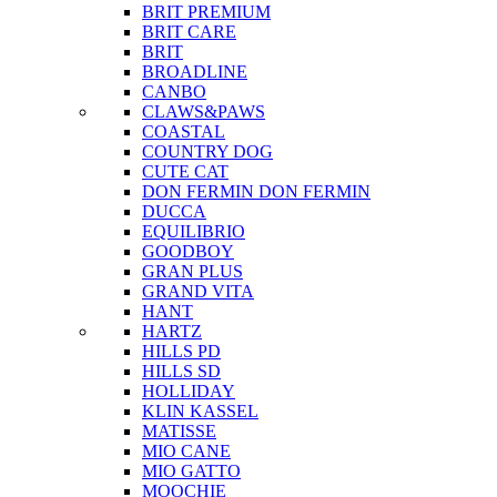
BRIT PREMIUM
BRIT CARE
BRIT
BROADLINE
CANBO
CLAWS&PAWS
COASTAL
COUNTRY DOG
CUTE CAT
DON FERMIN
DON FERMIN
DUCCA
EQUILIBRIO
GOODBOY
GRAN PLUS
GRAND VITA
HANT
HARTZ
HILLS PD
HILLS SD
HOLLIDAY
KLIN KASSEL
MATISSE
MIO CANE
MIO GATTO
MOOCHIE