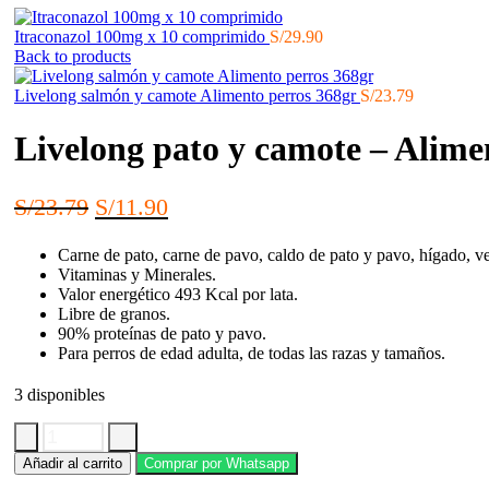
Itraconazol 100mg x 10 comprimido
S/
29.90
Back to products
Livelong salmón y camote Alimento perros 368gr
S/
23.79
Livelong pato y camote – Alime
El
El
S/
23.79
S/
11.90
precio
precio
Carne de pato, carne de pavo, caldo de pato y pavo, hígado, ve
original
actual
Vitaminas y Minerales.
era:
es:
Valor energético 493 Kcal por lata.
Libre de granos.
S/23.79.
S/11.90.
90% proteínas de pato y pavo.
Para perros de edad adulta, de todas las razas y tamaños.
3 disponibles
Livelong
Añadir al carrito
Comprar por Whatsapp
pato