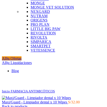
MONGE
MONGE VET SOLUTION
NEXGARD
NUTRAM
ORIGENS
PRO PLAN
LITTLE BIG PAW
REVOLUTION
RIVOLTA
SIMPARICA
SMARTPET
VETESSENCE
Allju Ofertas
Allju Liquidaciones
Blog
Click to enlarge
Inicio
FARMACIA
ANTIMICÓTICOS
Maxi/Guard - Limpiador dental x 10 Wipes
S/
32.00
Back to products