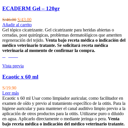
ECADERM Gel – 120gr
El
El
S/
46.00
S/
43.00
precio
precio
Añadir al carrito
original
actual
Gel tópico cicatrizante. Gel cicatrizante para heridas abiertas o
era:
es:
cerradas, post quirúrgicas, problemas dermatológicos que ameriten
S/46.00.
S/43.00.
regeneración del tejido.
Venta bajo receta médica o indicación del
médico veterinario tratante. Se solicitará receta médica
veterinaria al momento de confirmar la compra.
Agotado
Vista previa
Ecaotic x 60 ml
S/
19.90
Leer más
Ecaotic x 60 ml Usar como limpiador auricular, como facilitador en
examen de oído y previo al tratamiento específico de la otitis. Para la
higiene auricular y para mantener el canal auditivo limpio previo a la
aplicación de otros productos para la otitis. Utilizarse puro o diluido
en agua. Aplicarlo directamente o mediante jeringa o pera.
Venta
bajo receta médica o indicación del médico veterinario tratante.