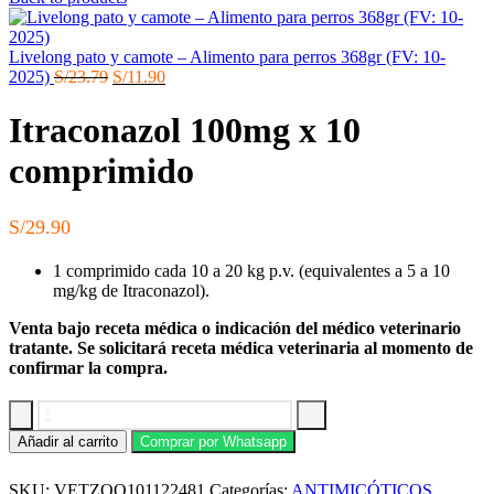
Livelong pato y camote – Alimento para perros 368gr (FV: 10-
El
El
2025)
S/
23.79
S/
11.90
precio
precio
original
actual
Itraconazol 100mg x 10
era:
es:
S/23.79.
S/11.90.
comprimido
S/
29.90
1 comprimido cada 10 a 20 kg p.v. (equivalentes a 5 a 10
mg/kg de Itraconazol).
Venta bajo receta médica o indicación del médico veterinario
tratante. Se solicitará receta médica veterinaria al momento de
confirmar la compra.
Itraconazol
Añadir al carrito
Comprar por Whatsapp
100mg
x
SKU:
VETZOO101122481
Categorías:
ANTIMICÓTICOS
,
10