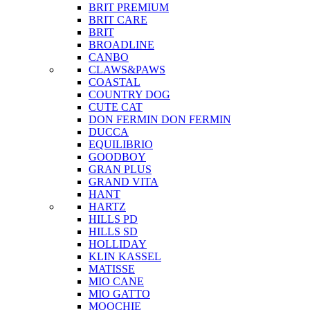
BRIT PREMIUM
BRIT CARE
BRIT
BROADLINE
CANBO
CLAWS&PAWS
COASTAL
COUNTRY DOG
CUTE CAT
DON FERMIN
DON FERMIN
DUCCA
EQUILIBRIO
GOODBOY
GRAN PLUS
GRAND VITA
HANT
HARTZ
HILLS PD
HILLS SD
HOLLIDAY
KLIN KASSEL
MATISSE
MIO CANE
MIO GATTO
MOOCHIE