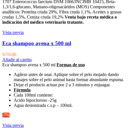
1707 Enterococcus faecium DSM 10663NCIMB 10415, Beta-
1,3/1,6-glucano, Manano-oligosacáridos (MOS) Componentes
analíticos: Proteína cruda 29%, Fibra cruda 1,1%, Aceites y grasas
crudas 1,5%, Ceniza cruda 19,2%
Venta bajo receta médica o
indicación del médico veterinario tratante.
Vista previa
Eca shampoo avena x 500 ml
S/
70.00
Añadir al carrito
Eca shampoo avena x 500 ml
Formas de uso
Agítese antes de usar. Aplique sobre el pelo mojado dando
masajes sobre el pelo animal hasta formar abundante espuma.
Dejar el producto actuar por 2 a 3 minutos y enjuagar.
Fórmula
Cada 100ml contiene:
Acido hipocloroso -25g
Agua desionizada c.s.p – 100ml.
-7%
Vista previa