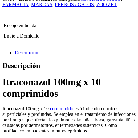
comprimido
FARMACIA
,
MARCAS
,
PERROS / GATOS
,
ZOOVET
cantidad
Recojo en tienda
Envío a Domicilio
Descripción
Descripción
Itraconazol 100mg x 10
comprimidos
Itraconazol 100mg x 10
comprimido
está indicado en micosis
superficiales y profundas. Se emplea en el tratamiento de infecciones
por hongos que afectan los pulmones, las uñas, boca, garganta, tiñas
causadas por dermatofitos, enfermedades sistémicas. Como
profiláctico en pacientes inmunodeprimidos.