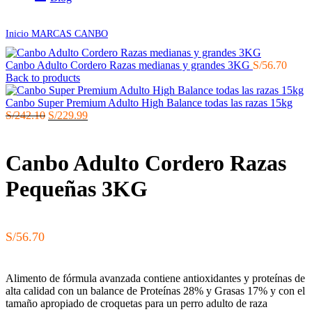
Click to enlarge
Inicio
MARCAS
CANBO
Canbo Adulto Cordero Razas medianas y grandes 3KG
S/
56.70
Back to products
Canbo Super Premium Adulto High Balance todas las razas 15kg
El
El
S/
242.10
S/
229.99
precio
precio
original
actual
era:
es:
Canbo Adulto Cordero Razas
S/242.10.
S/229.99.
Pequeñas 3KG
S/
56.70
Alimento de fórmula avanzada contiene antioxidantes y proteínas de
alta calidad con un balance de Proteínas 28% y Grasas 17% y con el
tamaño apropiado de croquetas para un perro adulto de raza