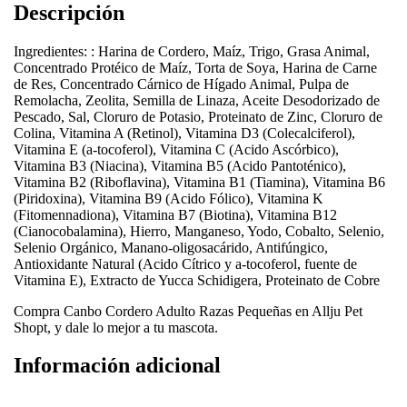
Descripción
Ingredientes: : Harina de Cordero, Maíz, Trigo, Grasa Animal,
Concentrado Protéico de Maíz, Torta de Soya, Harina de Carne
de Res, Concentrado Cárnico de Hígado Animal, Pulpa de
Remolacha, Zeolita, Semilla de Linaza, Aceite Desodorizado de
Pescado, Sal, Cloruro de Potasio, Proteinato de Zinc, Cloruro de
Colina, Vitamina A (Retinol), Vitamina D3 (Colecalciferol),
Vitamina E (a-tocoferol), Vitamina C (Acido Ascórbico),
Vitamina B3 (Niacina), Vitamina B5 (Acido Pantoténico),
Vitamina B2 (Riboflavina), Vitamina B1 (Tiamina), Vitamina B6
(Piridoxina), Vitamina B9 (Acido Fólico), Vitamina K
(Fitomennadiona), Vitamina B7 (Biotina), Vitamina B12
(Cianocobalamina), Hierro, Manganeso, Yodo, Cobalto, Selenio,
Selenio Orgánico, Manano-oligosacárido, Antifúngico,
Antioxidante Natural (Acido Cítrico y a-tocoferol, fuente de
Vitamina E), Extracto de Yucca Schidigera, Proteinato de Cobre
Compra Canbo Cordero Adulto Razas Pequeñas en Allju Pet
Shopt, y dale lo mejor a tu mascota.
Información adicional