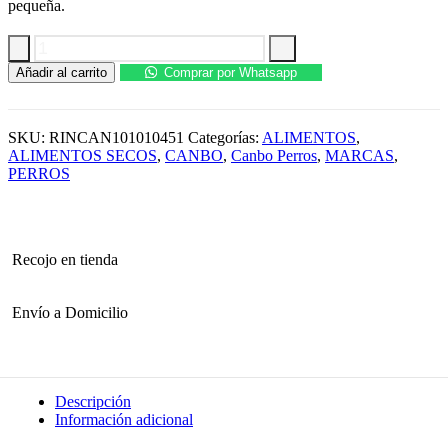
pequeña.
Canbo
Añadir al carrito
Comprar por Whatsapp
Adulto
Cordero
Razas
Pequeñas
SKU:
RINCAN101010451
Categorías:
ALIMENTOS
,
3KG
ALIMENTOS SECOS
,
CANBO
,
Canbo Perros
,
MARCAS
,
cantidad
PERROS
Recojo en tienda
Envío a Domicilio
Descripción
Información adicional