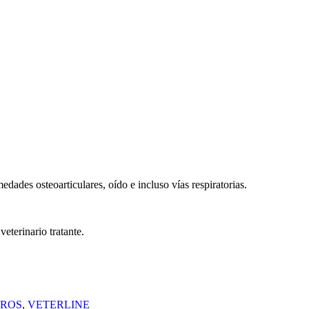
edades osteoarticulares, oído e incluso vías respiratorias.
eterinario tratante.
RROS
,
VETERLINE