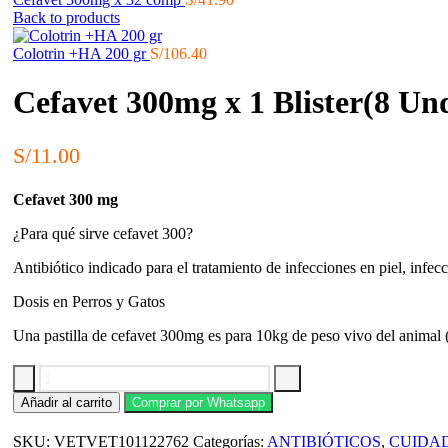
Back to products
Colotrin +HA 200 gr
S/
106.40
Cefavet 300mg x 1 Blister(8 Un
S/
11.00
Cefavet 300 mg
¿Para qué sirve cefavet 300?
Antibiótico indicado para el tratamiento de infecciones en piel, infec
Dosis en Perros y Gatos
Una pastilla de cefavet 300mg es para 10kg de peso vivo del animal (3
Cefavet
Añadir al carrito
Comprar por Whatsapp
300mg
x
SKU:
VETVET101122762
Categorías:
ANTIBIÓTICOS
,
CUIDAD
1