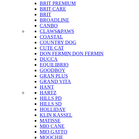
BRIT PREMIUM
BRIT CARE
BRIT
BROADLINE
CANBO
CLAWS&PAWS
COASTAL
COUNTRY DOG
CUTE CAT
DON FERMIN
DON FERMIN
DUCCA
EQUILIBRIO
GOODBOY
GRAN PLUS
GRAND VITA
HANT
HARTZ
HILLS PD
HILLS SD
HOLLIDAY
KLIN KASSEL
MATISSE
MIO CANE
MIO GATTO
MOOCHIE