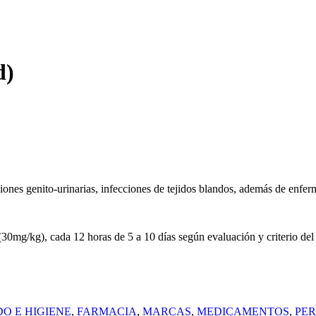
d)
ciones genito-urinarias, infecciones de tejidos blandos, además de enferm
0mg/kg), cada 12 horas de 5 a 10 días según evaluación y criterio del v
O E HIGIENE
,
FARMACIA
,
MARCAS
,
MEDICAMENTOS
,
PE