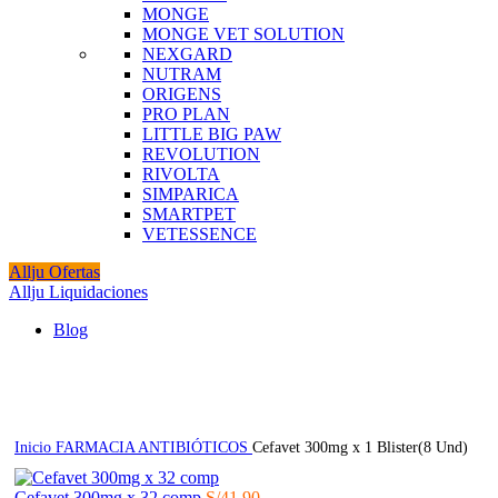
MONGE
MONGE VET SOLUTION
NEXGARD
NUTRAM
ORIGENS
PRO PLAN
LITTLE BIG PAW
REVOLUTION
RIVOLTA
SIMPARICA
SMARTPET
VETESSENCE
Allju Ofertas
Allju Liquidaciones
Blog
Click to enlarge
Inicio
FARMACIA
ANTIBIÓTICOS
Cefavet 300mg x 1 Blister(8 Und)
Cefavet 300mg x 32 comp
S/
41.90