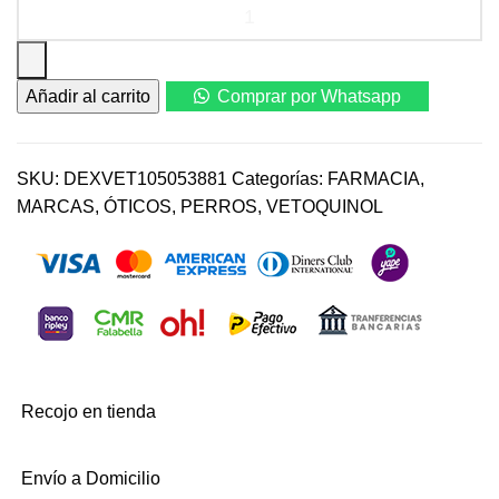
Vetoquinol
Aurizon
20
ml
Añadir al carrito
Comprar por Whatsapp
–
Gotas
óticas
para
SKU:
DEXVET105053881
Categorías:
FARMACIA
,
perros
MARCAS
,
ÓTICOS
,
PERROS
,
VETOQUINOL
cantidad
Recojo en tienda
Envío a Domicilio