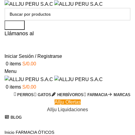
Search
Llámanos al
+51 951 156 203
Iniciar Sesión / Registrarse
0
items
S/
0.00
Menu
0
items
S/
0.00
PERROS
GATOS
HERBÍVOROS
FARMACIA
MARCAS
Allju Ofertas
Allju Liquidaciones
BLOG
Click to enlarge
Inicio
FARMACIA
ÓTICOS