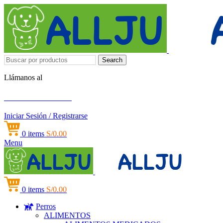
Search
Llámanos al
+51 951 156 203
Iniciar Sesión / Registrarse
0
items
S/
0.00
Menu
0
items
S/
0.00
Perros
ALIMENTOS