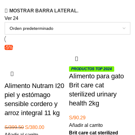
MOSTRAR BARRA LATERAL.
Ver
24
-5%
PRODUCTOS TOP 2024
Alimento para gato
Brit care cat
Alimento Nutram I20
sterilized urinary
piel y estómago
health 2kg
sensible cordero y
arroz integral 11 kg
S/
90.29
Añadir al carrito
El
El
S/
399.50
S/
380.00
Brit care cat sterilized
precio
precio
Añadir al carrito