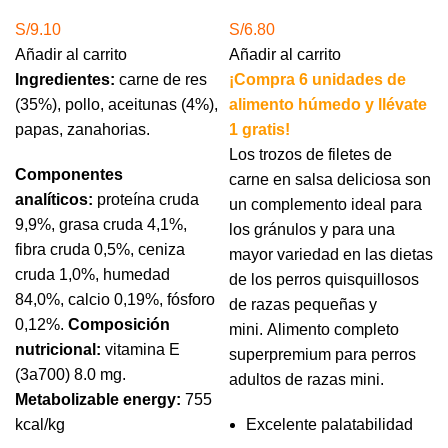
S/
9.10
S/
6.80
Añadir al carrito
Añadir al carrito
Ingredientes:
carne de res
¡Compra 6 unidades de
(35%), pollo, aceitunas (4%),
alimento húmedo y llévate
papas, zanahorias.
1 gratis!
Los trozos de filetes de
Componentes
carne en salsa deliciosa son
analíticos:
proteína cruda
un complemento ideal para
9,9%, grasa cruda 4,1%,
los gránulos y para una
fibra cruda 0,5%, ceniza
mayor variedad en las dietas
cruda 1,0%, humedad
de los perros quisquillosos
84,0%, calcio 0,19%, fósforo
de razas pequeñas y
0,12%.
Composición
mini. Alimento completo
nutricional:
vitamina E
superpremium para perros
(3a700) 8.0 mg.
adultos de razas mini.
Metabolizable energy:
755
kcal/kg
Excelente palatabilidad