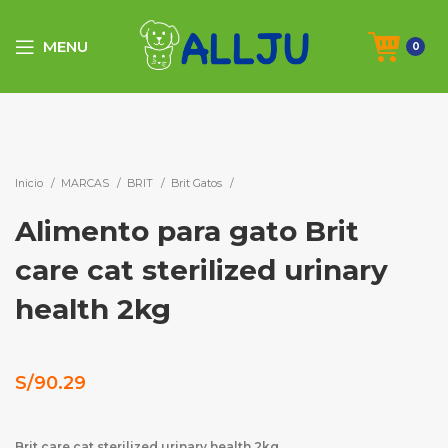
MENU
0
Click to enlarge
Inicio
MARCAS
BRIT
Brit Gatos
Alimento para gato Brit
care cat sterilized urinary
health 2kg
S/
90.29
Brit care cat sterilized urinary health 2kg