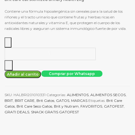
Contiene una fórmula hipoalergénica sin cereales para la salud de los
riñones y el tracto urinario que contiene frutas y hierbas ricas en
antioxidantes naturales y vitamina E, que protegen el cuerpo de los
radicales libres y aseguran un sistema inmunológico fuerte de por vida.
Alimento
para
gato
Brit
Comprar por Whatsapp
Añadir al carrito
care
cat
sterilized
SKU:
HALBRI201010331
Categorías:
ALIMENTOS
,
ALIMENTOS SECOS
,
urinary
BRIT
,
BRIT CARE
,
Brit Gatos
,
GATOS
,
MARCAS
Etiquetas:
Brit Care
health
Gatos
,
Brit Care Seco Gatos
,
Brit y Nutram
,
FAVORITOS
,
GATOFEST
,
2kg
GRATI DEALS
,
SNACK GRATIS GATOFEST
cantidad