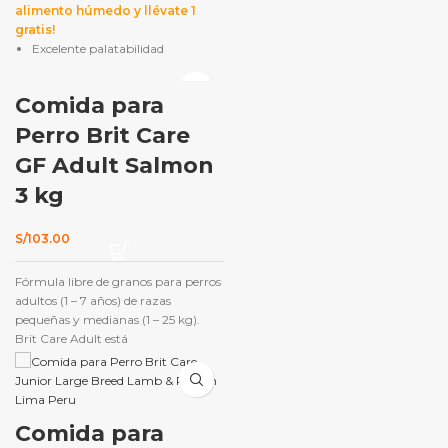
alimento húmedo y llévate 1
gratis!
Excelente palatabilidad
Enriquecido con prebióticos para
una buena digestión
Comida para
Contiene romero, cúrcuma,
Perro Brit Care
clavo, cítricos y arándanos.
GF Adult Salmon
Perfecto para perros
3 kg
quisquillosos
S/
103.00
Fórmula libre de granos para perros
adultos (1 – 7 años) de razas
pequeñas y medianas (1 – 25 kg).
Brit Care Adult está
adecuadamente balanceado y es
altamente digestible. Alimento
Super Premium formulado con los
requerimientos especiales de los
Comida para
perros de razas pequeñas y