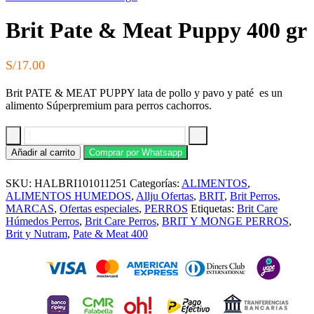
S/185.00.
S/167.00.
Brit Pate & Meat Puppy 400 gr
S/
17.00
Brit PATE & MEAT PUPPY lata de pollo y pavo y paté es un
alimento Súperpremium para perros cachorros.
Brit
Añadir al carrito
Comprar por Whatsapp
Pate
&
SKU:
HALBRI101011251
Categorías:
ALIMENTOS
,
Meat
Puppy
ALIMENTOS HUMEDOS
,
Allju Ofertas
,
BRIT
,
Brit Perros
,
400
MARCAS
,
Ofertas especiales
,
PERROS
Etiquetas:
Brit Care
gr
Húmedos Perros
,
Brit Care Perros
,
BRIT Y MONGE PERROS
,
cantidad
Brit y Nutram
,
Pate & Meat 400