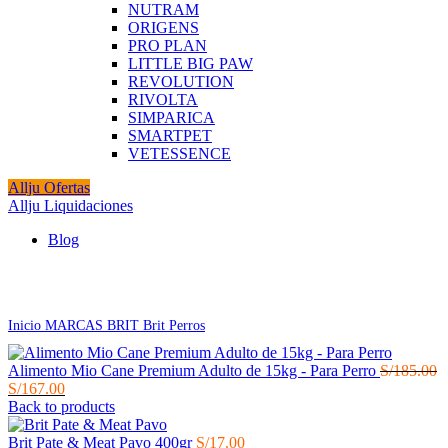
NUTRAM
ORIGENS
PRO PLAN
LITTLE BIG PAW
REVOLUTION
RIVOLTA
SIMPARICA
SMARTPET
VETESSENCE
Allju Ofertas
Allju Liquidaciones
Blog
Click to enlarge
Inicio
MARCAS
BRIT
Brit Perros
Alimento Mio Cane Premium Adulto de 15kg - Para Perro
S/
185.00
El
El
S/
167.00
precio
precio
Back to products
original
actual
era:
es:
Brit Pate & Meat Pavo 400gr
S/
17.00