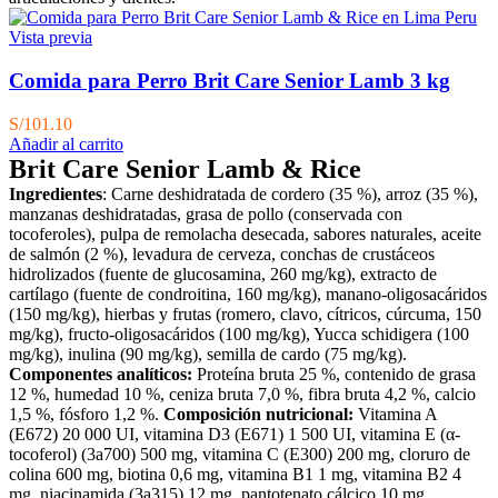
Vista previa
Comida para Perro Brit Care Senior Lamb 3 kg
S/
101.10
Añadir al carrito
Brit Care Senior Lamb & Rice
Ingredientes
: Carne deshidratada de cordero (35 %), arroz (35 %),
manzanas deshidratadas, grasa de pollo (conservada con
tocoferoles), pulpa de remolacha desecada, sabores naturales, aceite
de salmón (2 %), levadura de cerveza, conchas de crustáceos
hidrolizados (fuente de glucosamina, 260 mg/kg), extracto de
cartílago (fuente de condroitina, 160 mg/kg), manano-oligosacáridos
(150 mg/kg), hierbas y frutas (romero, clavo, cítricos, cúrcuma, 150
mg/kg), fructo-oligosacáridos (100 mg/kg), Yucca schidigera (100
mg/kg), inulina (90 mg/kg), semilla de cardo (75 mg/kg).
Componentes analíticos:
Proteína bruta 25 %, contenido de grasa
12 %, humedad 10 %, ceniza bruta 7,0 %, fibra bruta 4,2 %, calcio
1,5 %, fósforo 1,2 %.
Composición nutricional:
Vitamina A
(E672) 20 000 UI, vitamina D3 (E671) 1 500 UI, vitamina E (α-
tocoferol) (3a700) 500 mg, vitamina C (E300) 200 mg, cloruro de
colina 600 mg, biotina 0,6 mg, vitamina B1 1 mg, vitamina B2 4
mg, niacinamida (3a315) 12 mg, pantotenato cálcico 10 mg,