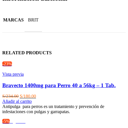
MARCAS
BRIT
RELATED PRODUCTS
-23%
Vista previa
Bravecto 1400mg para Perro 40 a 56kg – 1 Tab.
El
El
S/
234.00
S/
180.00
precio
precio
Añadir al carrito
original
actual
Antipulga para perros es un tratamiento y prevención de
era:
es:
infestaciones con pulgas y garrapatas.
S/234.00.
S/180.00.
-5%
Agotado