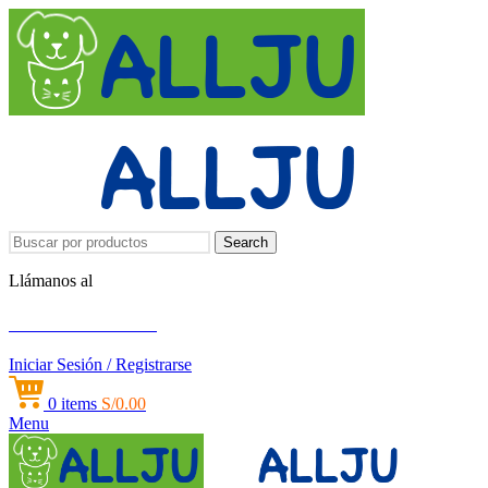
Search
Llámanos al
+51 951 156 203
Iniciar Sesión / Registrarse
0
items
S/
0.00
Menu