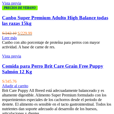
Vista previa
PRECIOS DE VERANO
Canbo Super Premium Adulto High Balance todas
las razas 15kg
El
El
S/
242.10
S/
229.99
precio
precio
Leer más
original
actual
Canbo con alto porcentaje de proteína para perros con mayor
era:
es:
actividad. A base de carne de res.
S/242.10.
S/229.99.
Vista previa
Comida para Perro Brit Care Grain Free Puppy
Salmón 12 Kg
S/
345.76
Añadir al carrito
Brit Care Puppy All Breed está adecuadamente balanceado y es
altamente digestible. Alimento Super Premium formulado con los
requerimientos especiales de los cachorros desde el periodo de
destete. El alimento es sensible en el tacto gastrointestinal. Todos los
nutrientes dan soporte adecuado al desarrollo de los huesos,
articulaciones y dientes.