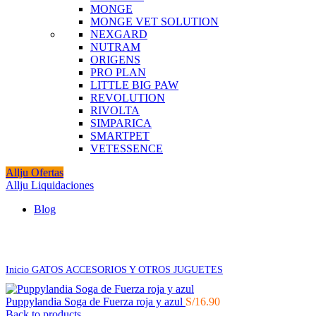
MONGE
MONGE VET SOLUTION
NEXGARD
NUTRAM
ORIGENS
PRO PLAN
LITTLE BIG PAW
REVOLUTION
RIVOLTA
SIMPARICA
SMARTPET
VETESSENCE
Allju Ofertas
Allju Liquidaciones
Blog
Click to enlarge
Inicio
GATOS
ACCESORIOS Y OTROS
JUGUETES
Puppylandia Soga de Fuerza roja y azul
S/
16.90
Back to products