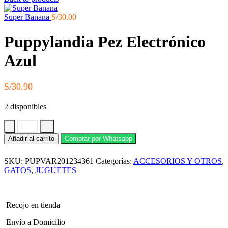
Super Banana
S/
30.00
Puppylandia Pez Electrónico
Azul
S/
30.90
2 disponibles
Puppylandia
Añadir al carrito
Comprar por Whatsapp
Pez
Electrónico
SKU:
PUPVAR201234361
Categorías:
ACCESORIOS Y OTROS
,
Azul
cantidad
GATOS
,
JUGUETES
Recojo en tienda
Envío a Domicilio