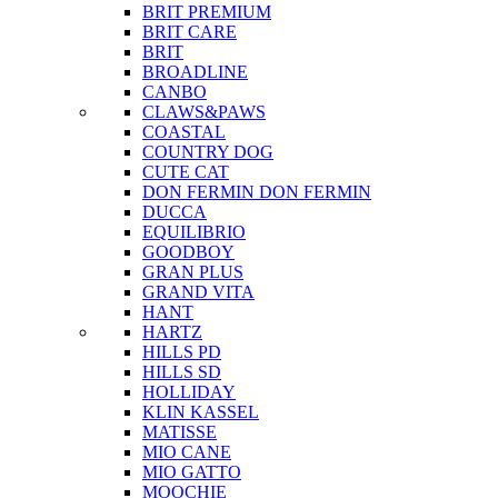
BRIT PREMIUM
BRIT CARE
BRIT
BROADLINE
CANBO
CLAWS&PAWS
COASTAL
COUNTRY DOG
CUTE CAT
DON FERMIN
DON FERMIN
DUCCA
EQUILIBRIO
GOODBOY
GRAN PLUS
GRAND VITA
HANT
HARTZ
HILLS PD
HILLS SD
HOLLIDAY
KLIN KASSEL
MATISSE
MIO CANE
MIO GATTO
MOOCHIE