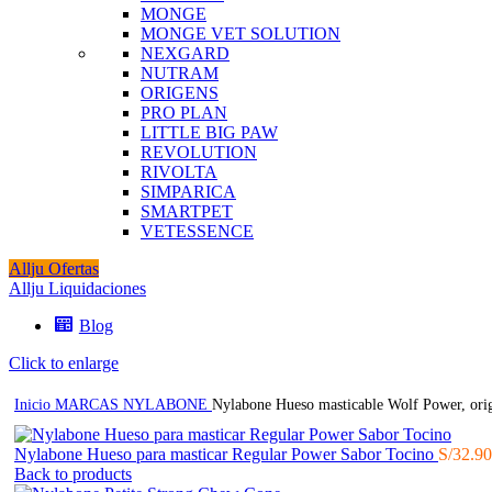
MONGE
MONGE VET SOLUTION
NEXGARD
NUTRAM
ORIGENS
PRO PLAN
LITTLE BIG PAW
REVOLUTION
RIVOLTA
SIMPARICA
SMARTPET
VETESSENCE
Allju Ofertas
Allju Liquidaciones
Blog
Click to enlarge
Inicio
MARCAS
NYLABONE
Nylabone Hueso masticable Wolf Power, orig
Nylabone Hueso para masticar Regular Power Sabor Tocino
S/
32.90
Back to products