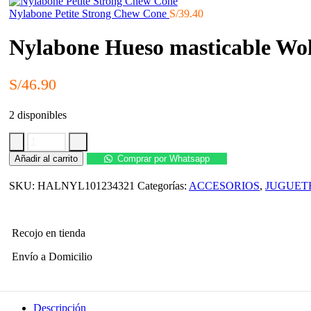
Nylabone Petite Strong Chew Cone
S/
39.40
Nylabone Hueso masticable Wolf
S/
46.90
2 disponibles
Nylabone
Añadir al carrito
Comprar por Whatsapp
Hueso
masticable
SKU:
HALNYL101234321
Categorías:
ACCESORIOS
,
JUGUET
Wolf
Power,
original
cantidad
Recojo en tienda
Envío a Domicilio
Descripción