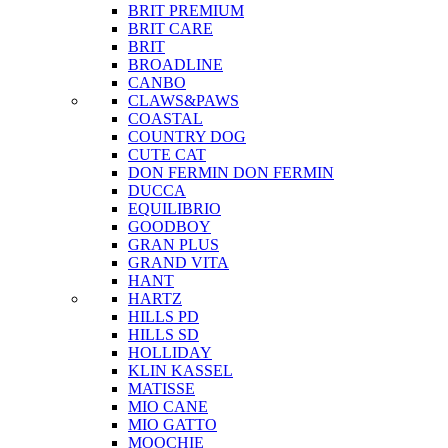
BRIT PREMIUM
BRIT CARE
BRIT
BROADLINE
CANBO
CLAWS&PAWS
COASTAL
COUNTRY DOG
CUTE CAT
DON FERMIN
DON FERMIN
DUCCA
EQUILIBRIO
GOODBOY
GRAN PLUS
GRAND VITA
HANT
HARTZ
HILLS PD
HILLS SD
HOLLIDAY
KLIN KASSEL
MATISSE
MIO CANE
MIO GATTO
MOOCHIE