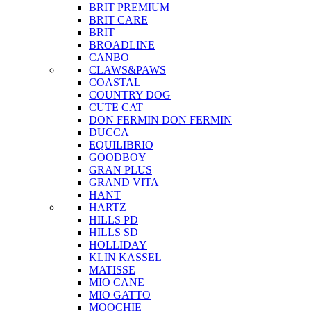
BRIT PREMIUM
BRIT CARE
BRIT
BROADLINE
CANBO
CLAWS&PAWS
COASTAL
COUNTRY DOG
CUTE CAT
DON FERMIN
DON FERMIN
DUCCA
EQUILIBRIO
GOODBOY
GRAN PLUS
GRAND VITA
HANT
HARTZ
HILLS PD
HILLS SD
HOLLIDAY
KLIN KASSEL
MATISSE
MIO CANE
MIO GATTO
MOOCHIE