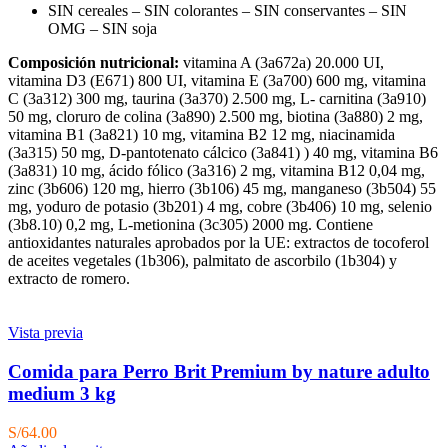
SIN cereales – SIN colorantes – SIN conservantes – SIN
OMG – SIN soja
Composición nutricional:
vitamina A (3a672a) 20.000 UI,
vitamina D3 (E671) 800 UI, vitamina E (3a700) 600 mg, vitamina
C (3a312) 300 mg, taurina (3a370) 2.500 mg, L- carnitina (3a910)
50 mg, cloruro de colina (3a890) 2.500 mg, biotina (3a880) 2 mg,
vitamina B1 (3a821) 10 mg, vitamina B2 12 mg, niacinamida
(3a315) 50 mg, D-pantotenato cálcico (3a841) ) 40 mg, vitamina B6
(3a831) 10 mg, ácido fólico (3a316) 2 mg, vitamina B12 0,04 mg,
zinc (3b606) 120 mg, hierro (3b106) 45 mg, manganeso (3b504) 55
mg, yoduro de potasio (3b201) 4 mg, cobre (3b406) 10 mg, selenio
(3b8.10) 0,2 mg, L-metionina (3c305) 2000 mg. Contiene
antioxidantes naturales aprobados por la UE: extractos de tocoferol
de aceites vegetales (1b306), palmitato de ascorbilo (1b304) y
extracto de romero.
Vista previa
Comida para Perro Brit Premium by nature adulto
medium 3 kg
S/
64.00