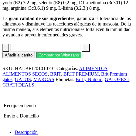
yodo (E2) 3.2 mg, selenio (E8) 0,2 mg, DL-metionina (3c301) 12
mg, arginina (3c3.6.1) 9 mg, L-lisina (3.2.3.) 8 mg.
La
gran calidad de sus ingredientes
, garantiza la tolerancia de los
alimentos y disminuye las reacciones alérgicas de tu mascota. De la
misma manera, sus elementos nutricionales fortalecen la inmunidad
y ayudan a prevenir enfermedades graves.
Comida
Añadir al carrito
Comprar por Whatsapp
para
Gato
SKU:
HALBRI201010791
Categorías:
ALIMENTOS
,
Brit
premium
ALIMENTOS SECOS
,
BRIT
,
BRIT PREMIUM
,
Brit Premium
by
gatos
,
GATOS
,
MARCAS
Etiquetas:
Brit y Nutram
,
GATOFEST
,
nature
GRATI DEALS
cat
sterilized
8
kg
Recojo en tienda
cantidad
Envío a Domicilio
Descripción