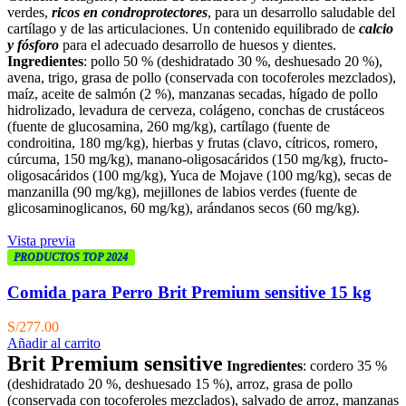
verdes,
ricos en condroprotectores
, para un desarrollo saludable del
cartílago y de las articulaciones. Un contenido equilibrado de
calcio
y fósforo
para el adecuado desarrollo de huesos y dientes.
Ingredientes
: pollo 50 % (deshidratado 30 %, deshuesado 20 %),
avena, trigo, grasa de pollo (conservada con tocoferoles mezclados),
maíz, aceite de salmón (2 %), manzanas secadas, hígado de pollo
hidrolizado, levadura de cerveza, colágeno, conchas de crustáceos
(fuente de glucosamina, 260 mg/kg), cartílago (fuente de
condroitina, 180 mg/kg), hierbas y frutas (clavo, cítricos, romero,
cúrcuma, 150 mg/kg), manano-oligosacáridos (150 mg/kg), fructo-
oligosacáridos (100 mg/kg), Yuca de Mojave (100 mg/kg), secas de
manzanilla (90 mg/kg), mejillones de labios verdes (fuente de
glicosaminoglicanos, 60 mg/kg), arándanos secos (60 mg/kg).
Vista previa
PRODUCTOS TOP 2024
Comida para Perro Brit Premium sensitive 15 kg
S/
277.00
Añadir al carrito
Brit Premium sensitive
Ingredientes
: cordero 35 %
(deshidratado 20 %, deshuesado 15 %), arroz, grasa de pollo
(conservada con tocoferoles mezclados), salvado de arroz, manzanas