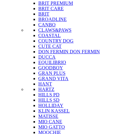
BRIT PREMIUM
BRIT CARE
BRIT
BROADLINE
CANBO
CLAWS&PAWS
COASTAL
COUNTRY DOG
CUTE CAT
DON FERMIN
DON FERMIN
DUCCA
EQUILIBRIO
GOODBOY
GRAN PLUS
GRAND VITA
HANT
HARTZ
HILLS PD
HILLS SD
HOLLIDAY
KLIN KASSEL
MATISSE
MIO CANE
MIO GATTO
MOOCHIE