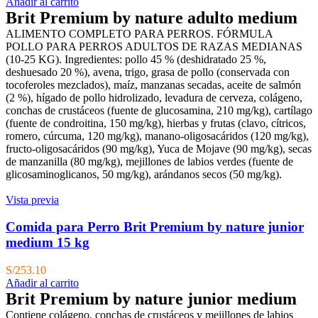
Añadir al carrito
Brit Premium by nature adulto medium
ALIMENTO COMPLETO PARA PERROS. FÓRMULA
POLLO PARA PERROS ADULTOS DE RAZAS MEDIANAS
(10-25 KG). Ingredientes: pollo 45 % (deshidratado 25 %,
deshuesado 20 %), avena, trigo, grasa de pollo (conservada con
tocoferoles mezclados), maíz, manzanas secadas, aceite de salmón
(2 %), hígado de pollo hidrolizado, levadura de cerveza, colágeno,
conchas de crustáceos (fuente de glucosamina, 210 mg/kg), cartílago
(fuente de condroitina, 150 mg/kg), hierbas y frutas (clavo, cítricos,
romero, cúrcuma, 120 mg/kg), manano-oligosacáridos (120 mg/kg),
fructo-oligosacáridos (90 mg/kg), Yuca de Mojave (90 mg/kg), secas
de manzanilla (80 mg/kg), mejillones de labios verdes (fuente de
glicosaminoglicanos, 50 mg/kg), arándanos secos (50 mg/kg).
Vista previa
Comida para Perro Brit Premium by nature junior
medium 15 kg
S/
253.10
Añadir al carrito
Brit Premium by nature junior medium
Contiene colágeno, conchas de crustáceos y mejillones de labios