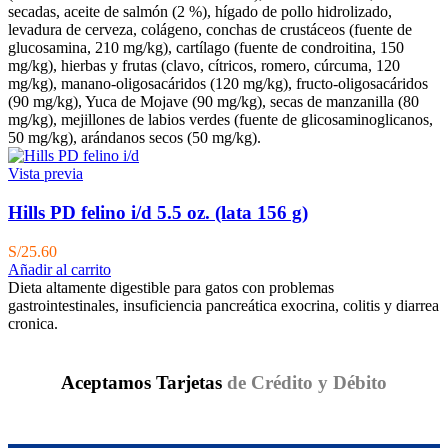
secadas, aceite de salmón (2 %), hígado de pollo hidrolizado,
levadura de cerveza, colágeno, conchas de crustáceos (fuente de
glucosamina, 210 mg/kg), cartílago (fuente de condroitina, 150
mg/kg), hierbas y frutas (clavo, cítricos, romero, cúrcuma, 120
mg/kg), manano-oligosacáridos (120 mg/kg), fructo-oligosacáridos
(90 mg/kg), Yuca de Mojave (90 mg/kg), secas de manzanilla (80
mg/kg), mejillones de labios verdes (fuente de glicosaminoglicanos,
50 mg/kg), arándanos secos (50 mg/kg).
Vista previa
Hills PD felino i/d 5.5 oz. (lata 156 g)
S/
25.60
Añadir al carrito
Dieta altamente digestible para gatos con problemas
gastrointestinales, insuficiencia pancreática exocrina, colitis y diarrea
cronica.
Aceptamos Tarjetas
de Crédito y Débito