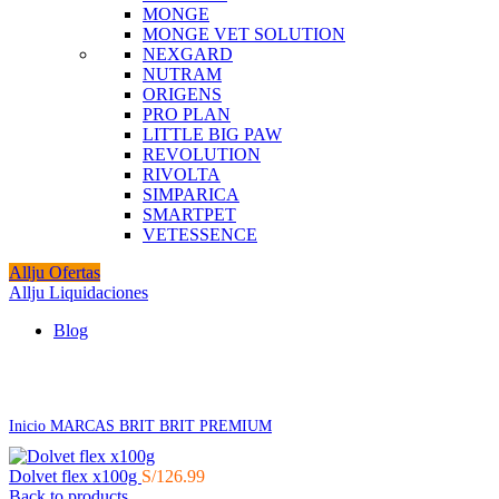
MONGE
MONGE VET SOLUTION
NEXGARD
NUTRAM
ORIGENS
PRO PLAN
LITTLE BIG PAW
REVOLUTION
RIVOLTA
SIMPARICA
SMARTPET
VETESSENCE
Allju Ofertas
Allju Liquidaciones
Blog
Click to enlarge
Inicio
MARCAS
BRIT
BRIT PREMIUM
Dolvet flex x100g
S/
126.99
Back to products